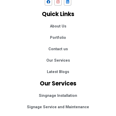
a
n
i
c
s
n
e
t
k
Quick Links
b
a
e
o
g
d
o
r
i
k
a
n
About Us
m
Portfolio
Contact us
Our Services
Latest Blogs
Our Services
Singnage Installation
Signage Service and Maintenance