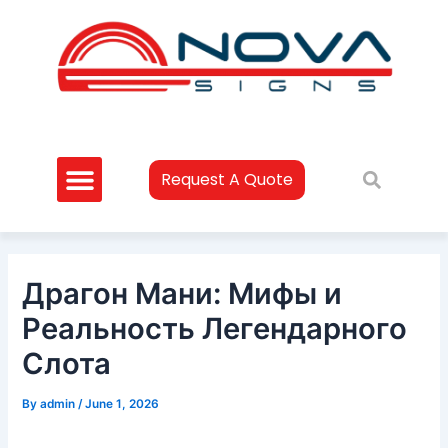
Skip
Post
to
navigation
content
Request A Quote
Драгон Мани: Мифы и
Реальность Легендарного
Слота
By
admin
/
June 1, 2026