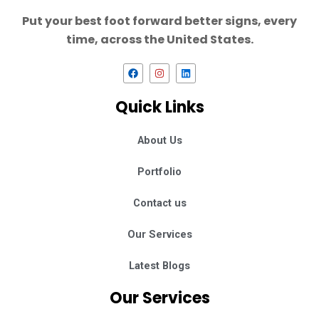
Put your best foot forward better signs, every
time, across the United States.
F
I
L
a
n
i
c
s
n
e
t
k
Quick Links
b
a
e
o
g
d
o
r
i
k
a
n
About Us
m
Portfolio
Contact us
Our Services
Latest Blogs
Our Services