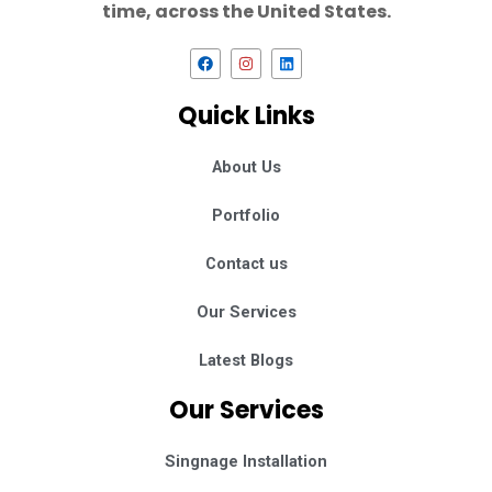
time, across the United States.
F
I
L
a
n
i
c
s
n
e
t
k
Quick Links
b
a
e
o
g
d
o
r
i
k
a
n
About Us
m
Portfolio
Contact us
Our Services
Latest Blogs
Our Services
Singnage Installation