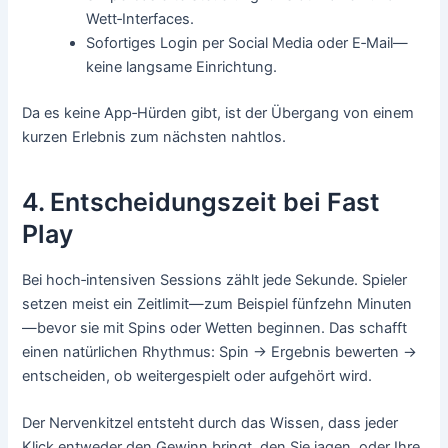
Wett‑Interfaces.
Sofortiges Login per Social Media oder E‑Mail—
keine langsame Einrichtung.
Da es keine App‑Hürden gibt, ist der Übergang von einem
kurzen Erlebnis zum nächsten nahtlos.
4. Entscheidungszeit bei Fast
Play
Bei hoch‑intensiven Sessions zählt jede Sekunde. Spieler
setzen meist ein Zeitlimit—zum Beispiel fünfzehn Minuten
—bevor sie mit Spins oder Wetten beginnen. Das schafft
einen natürlichen Rhythmus: Spin → Ergebnis bewerten →
entscheiden, ob weitergespielt oder aufgehört wird.
Der Nervenkitzel entsteht durch das Wissen, dass jeder
Klick entweder den Gewinn bringt, den Sie jagen, oder Ihre