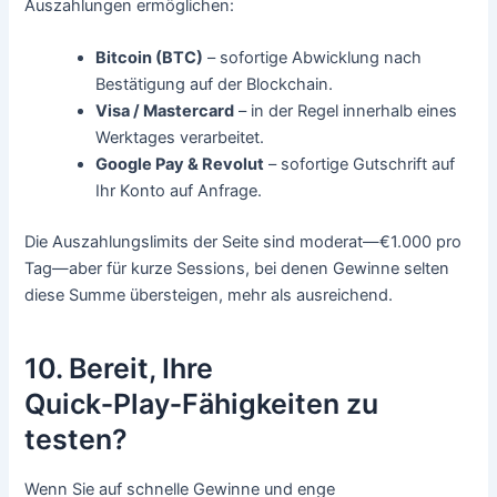
Auszahlungen ermöglichen:
Bitcoin (BTC)
– sofortige Abwicklung nach
Bestätigung auf der Blockchain.
Visa / Mastercard
– in der Regel innerhalb eines
Werktages verarbeitet.
Google Pay & Revolut
– sofortige Gutschrift auf
Ihr Konto auf Anfrage.
Die Auszahlungslimits der Seite sind moderat—€1.000 pro
Tag—aber für kurze Sessions, bei denen Gewinne selten
diese Summe übersteigen, mehr als ausreichend.
10. Bereit, Ihre
Quick‑Play‑Fähigkeiten zu
testen?
Wenn Sie auf schnelle Gewinne und enge