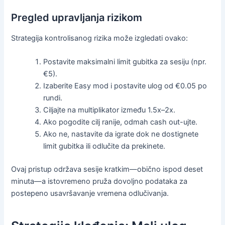
Pregled upravljanja rizikom
Strategija kontrolisanog rizika može izgledati ovako:
Postavite maksimalni limit gubitka za sesiju (npr.
€5).
Izaberite Easy mod i postavite ulog od €0.05 po
rundi.
Ciljajte na multiplikator između 1.5x–2x.
Ako pogodite cilj ranije, odmah cash out-ujte.
Ako ne, nastavite da igrate dok ne dostignete
limit gubitka ili odlučite da prekinete.
Ovaj pristup održava sesije kratkim—obično ispod deset
minuta—a istovremeno pruža dovoljno podataka za
postepeno usavršavanje vremena odlučivanja.