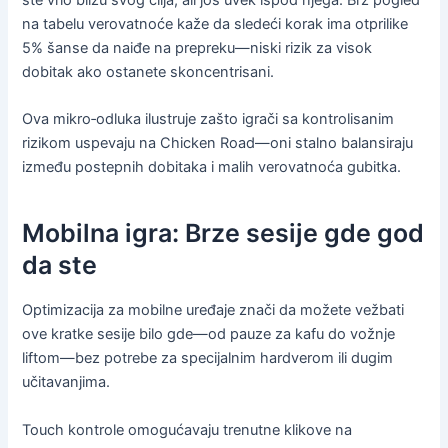
ste vrlo blizu svog cilja, ali još uvek ispod njega. Brz pogled
na tabelu verovatnoće kaže da sledeći korak ima otprilike
5% šanse da naiđe na prepreku—niski rizik za visok
dobitak ako ostanete skoncentrisani.
Ova mikro‑odluka ilustruje zašto igrači sa kontrolisanim
rizikom uspevaju na Chicken Road—oni stalno balansiraju
između postepnih dobitaka i malih verovatnoća gubitka.
Mobilna igra: Brze sesije gde god
da ste
Optimizacija za mobilne uređaje znači da možete vežbati
ove kratke sesije bilo gde—od pauze za kafu do vožnje
liftom—bez potrebe za specijalnim hardverom ili dugim
učitavanjima.
Touch kontrole omogućavaju trenutne klikove na