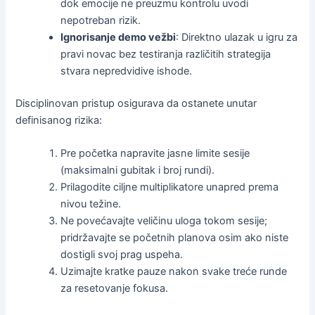
dok emocije ne preuzmu kontrolu uvodi
nepotreban rizik.
Ignorisanje demo vežbi
: Direktno ulazak u igru za
pravi novac bez testiranja različitih strategija
stvara nepredvidive ishode.
Disciplinovan pristup osigurava da ostanete unutar
definisanog rizika:
Pre početka napravite jasne limite sesije
(maksimalni gubitak i broj rundi).
Prilagodite ciljne multiplikatore unapred prema
nivou težine.
Ne povećavajte veličinu uloga tokom sesije;
pridržavajte se početnih planova osim ako niste
dostigli svoj prag uspeha.
Uzimajte kratke pauze nakon svake treće runde
za resetovanje fokusa.