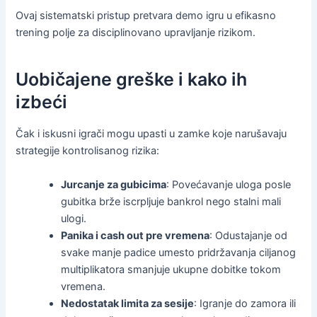
Ovaj sistematski pristup pretvara demo igru u efikasno
trening polje za disciplinovano upravljanje rizikom.
Uobičajene greške i kako ih
izbeći
Čak i iskusni igrači mogu upasti u zamke koje narušavaju
strategije kontrolisanog rizika:
Jurcanje za gubicima
: Povećavanje uloga posle
gubitka brže iscrpljuje bankrol nego stalni mali
ulogi.
Panika i cash out pre vremena
: Odustajanje od
svake manje padice umesto pridržavanja ciljanog
multiplikatora smanjuje ukupne dobitke tokom
vremena.
Nedostatak limita za sesije
: Igranje do zamora ili