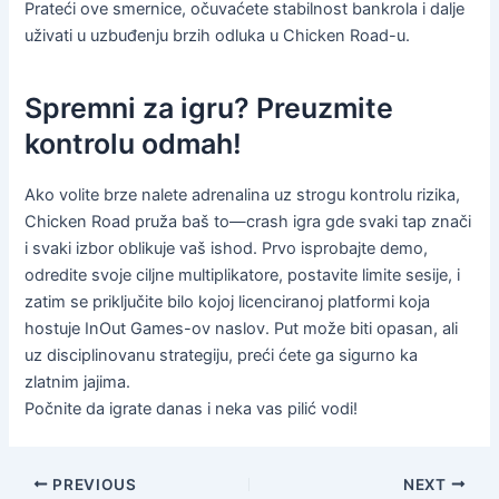
Prateći ove smernice, očuvaćete stabilnost bankrola i dalje
uživati u uzbuđenju brzih odluka u Chicken Road-u.
Spremni za igru? Preuzmite
kontrolu odmah!
Ako volite brze nalete adrenalina uz strogu kontrolu rizika,
Chicken Road pruža baš to—crash igra gde svaki tap znači
i svaki izbor oblikuje vaš ishod. Prvo isprobajte demo,
odredite svoje ciljne multiplikatore, postavite limite sesije, i
zatim se priključite bilo kojoj licenciranoj platformi koja
hostuje InOut Games-ov naslov. Put može biti opasan, ali
uz disciplinovanu strategiju, preći ćete ga sigurno ka
zlatnim jajima.
Počnite da igrate danas i neka vas pilić vodi!
PREVIOUS
NEXT