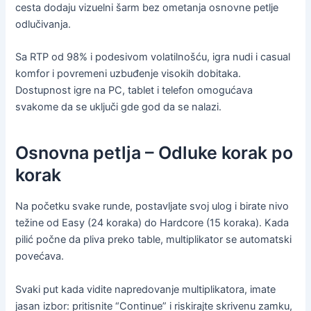
cesta dodaju vizuelni šarm bez ometanja osnovne petlje
odlučivanja.
Sa RTP od 98% i podesivom volatilnošću, igra nudi i casual
komfor i povremeni uzbuđenje visokih dobitaka.
Dostupnost igre na PC, tablet i telefon omogućava
svakome da se uključi gde god da se nalazi.
Osnovna petlja – Odluke korak po
korak
Na početku svake runde, postavljate svoj ulog i birate nivo
težine od Easy (24 koraka) do Hardcore (15 koraka). Kada
pilić počne da pliva preko table, multiplikator se automatski
povećava.
Svaki put kada vidite napredovanje multiplikatora, imate
jasan izbor: pritisnite “Continue” i riskirajte skrivenu zamku,