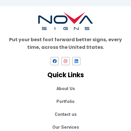
Put your best foot forward better signs, every
time, across the United States.
F
I
L
a
n
i
c
s
n
e
t
k
Quick Links
b
a
e
o
g
d
o
r
i
k
a
n
About Us
m
Portfolio
Contact us
Our Services