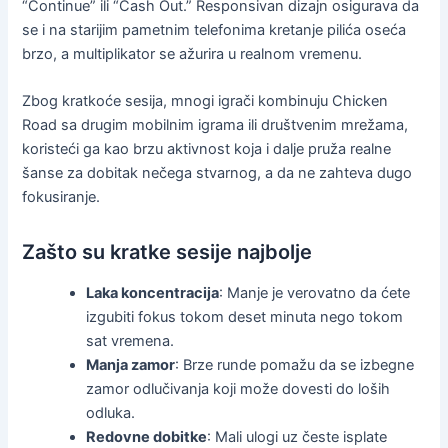
“Continue” ili “Cash Out.” Responsivan dizajn osigurava da
se i na starijim pametnim telefonima kretanje pilića oseća
brzo, a multiplikator se ažurira u realnom vremenu.
Zbog kratkoće sesija, mnogi igrači kombinuju Chicken
Road sa drugim mobilnim igrama ili društvenim mrežama,
koristeći ga kao brzu aktivnost koja i dalje pruža realne
šanse za dobitak nečega stvarnog, a da ne zahteva dugo
fokusiranje.
Zašto su kratke sesije najbolje
Laka koncentracija
: Manje je verovatno da ćete
izgubiti fokus tokom deset minuta nego tokom
sat vremena.
Manja zamor
: Brze runde pomažu da se izbegne
zamor odlučivanja koji može dovesti do loših
odluka.
Redovne dobitke
: Mali ulogi uz česte isplate