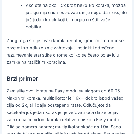
Ako ste na oko 1.5x kroz nekoliko koraka, možda
je sigurnije cash out-ovati ranije nego da rizikujete
još jedan korak koji bi mogao uništiti vaše
dobitke.
Zbog toga što je svaki korak trenutni, igrači često donose
brze mikro‑odluke koje zahtevaju i instinkt i određeno
razumevanje statistike o tome koliko se često pojavljuju
zamke na različitim koracima.
Brzi primer
Zamislite ovo: igrate na Easy modu sa ulogom od €0.05.
Nakon tri koraka, multiplikator je 1.6x—dobro ispod vašeg
cilja od 2x, ali i dalje postepeno raste. Odlučujete da
sačekate još jedan korak jer je verovatnoća da se pojavi
zamka na četvrtom koraku relativno niska u Easy modu.
Pilić se pomera napred; multiplikator skače na 1.9x. Sada