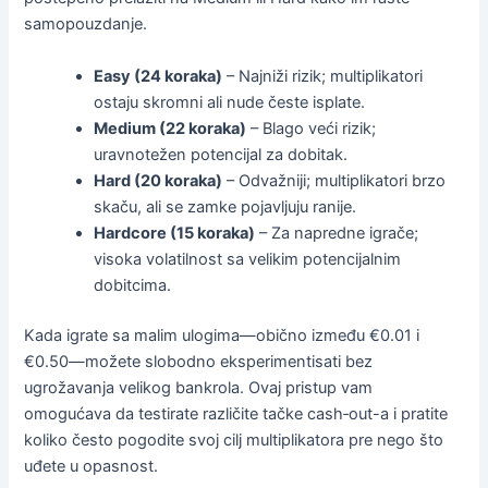
samopouzdanje.
Easy (24 koraka)
– Najniži rizik; multiplikatori
ostaju skromni ali nude česte isplate.
Medium (22 koraka)
– Blago veći rizik;
uravnotežen potencijal za dobitak.
Hard (20 koraka)
– Odvažniji; multiplikatori brzo
skaču, ali se zamke pojavljuju ranije.
Hardcore (15 koraka)
– Za napredne igrače;
visoka volatilnost sa velikim potencijalnim
dobitcima.
Kada igrate sa malim ulogima—obično između €0.01 i
€0.50—možete slobodno eksperimentisati bez
ugrožavanja velikog bankrola. Ovaj pristup vam
omogućava da testirate različite tačke cash‑out-a i pratite
koliko često pogodite svoj cilj multiplikatora pre nego što
uđete u opasnost.