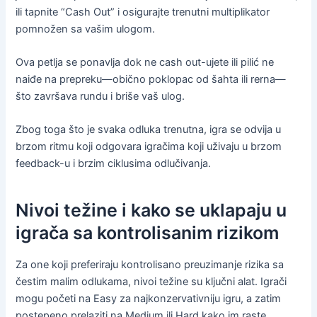
ili tapnite “Cash Out” i osigurajte trenutni multiplikator
pomnožen sa vašim ulogom.
Ova petlja se ponavlja dok ne cash out-ujete ili pilić ne
naiđe na prepreku—obično poklopac od šahta ili rerna—
što završava rundu i briše vaš ulog.
Zbog toga što je svaka odluka trenutna, igra se odvija u
brzom ritmu koji odgovara igračima koji uživaju u brzom
feedback-u i brzim ciklusima odlučivanja.
Nivoi težine i kako se uklapaju u
igrača sa kontrolisanim rizikom
Za one koji preferiraju kontrolisano preuzimanje rizika sa
čestim malim odlukama, nivoi težine su ključni alat. Igrači
mogu početi na Easy za najkonzervativniju igru, a zatim
postepeno prelaziti na Medium ili Hard kako im raste