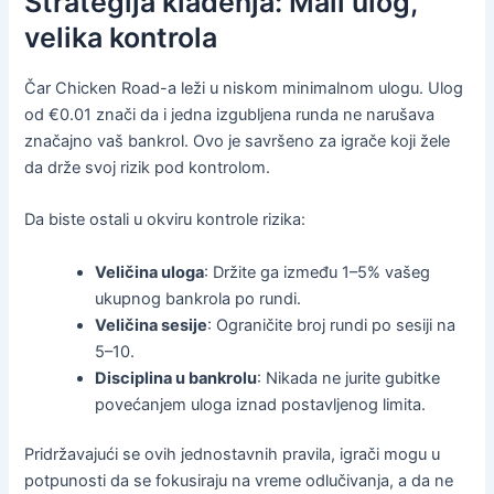
Strategija klađenja: Mali ulog,
velika kontrola
Čar Chicken Road-a leži u niskom minimalnom ulogu. Ulog
od €0.01 znači da i jedna izgubljena runda ne narušava
značajno vaš bankrol. Ovo je savršeno za igrače koji žele
da drže svoj rizik pod kontrolom.
Da biste ostali u okviru kontrole rizika:
Veličina uloga
: Držite ga između 1–5% vašeg
ukupnog bankrola po rundi.
Veličina sesije
: Ograničite broj rundi po sesiji na
5–10.
Disciplina u bankrolu
: Nikada ne jurite gubitke
povećanjem uloga iznad postavljenog limita.
Pridržavajući se ovih jednostavnih pravila, igrači mogu u
potpunosti da se fokusiraju na vreme odlučivanja, a da ne