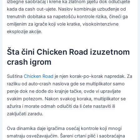
izbegne saobraćaj i krene ka zlatnom jajetu dok odlučujete
kada da cash out-ujete. Naslov kombinuje uzbuđenje od
trenutnih dobitaka sa napetošću kontrole rizika, čineći ga
omiljenim za igrače koji vole kratke, visokointenzivne
eksplozije akcije.
Šta čini Chicken Road izuzetnom
crash igrom
Suština
Chicken Road
je njen korak-po-korak napredak. Za
razliku od auto‑crash naslova gde se multiplikator samo
penje dok ne dođe do krajnje tačke, ovde vi upravljate
svakim potezom. Nakon svakog koraka, multiplikator se
ažurira i morate odmah odlučiti da li ćete nastaviti ili
zaključati zaradu.
Ova dinamika daje igračima osećaj kontrole koji mnogi
smatraju osvežavajućim. Šareni crtani pilić i saobraćajna