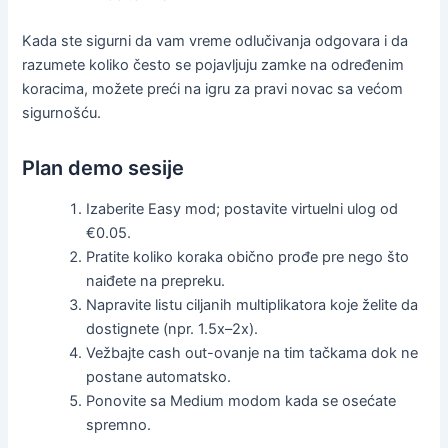
Kada ste sigurni da vam vreme odlučivanja odgovara i da
razumete koliko često se pojavljuju zamke na određenim
koracima, možete preći na igru za pravi novac sa većom
sigurnošću.
Plan demo sesije
Izaberite Easy mod; postavite virtuelni ulog od
€0.05.
Pratite koliko koraka obično prođe pre nego što
naiđete na prepreku.
Napravite listu ciljanih multiplikatora koje želite da
dostignete (npr. 1.5x–2x).
Vežbajte cash out-ovanje na tim tačkama dok ne
postane automatsko.
Ponovite sa Medium modom kada se osećate
spremno.