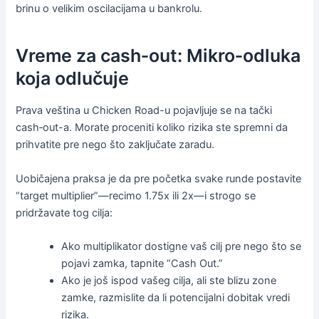
brinu o velikim oscilacijama u bankrolu.
Vreme za cash‑out: Mikro‑odluka
koja odlučuje
Prava veština u Chicken Road-u pojavljuje se na tački
cash‑out-a. Morate proceniti koliko rizika ste spremni da
prihvatite pre nego što zaključate zaradu.
Uobičajena praksa je da pre početka svake runde postavite
“target multiplier”—recimo 1.75x ili 2x—i strogo se
pridržavate tog cilja:
Ako multiplikator dostigne vaš cilj pre nego što se
pojavi zamka, tapnite “Cash Out.”
Ako je još ispod vašeg cilja, ali ste blizu zone
zamke, razmislite da li potencijalni dobitak vredi
rizika.