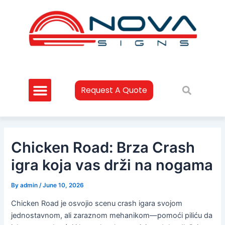
Skip
Post
to
navigation
content
Request A Quote
Chicken Road: Brza Crash
igra koja vas drži na nogama
By
admin
/
June 10, 2026
Chicken Road je osvojio scenu crash igara svojom
jednostavnom, ali zaraznom mehanikom—pomoći piliću da