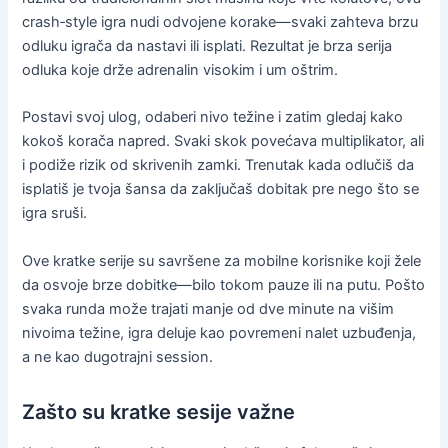
crash‑style igra nudi odvojene korake—svaki zahteva brzu
odluku igrača da nastavi ili isplati. Rezultat je brza serija
odluka koje drže adrenalin visokim i um oštrim.
Postavi svoj ulog, odaberi nivo težine i zatim gledaj kako
kokoš korača napred. Svaki skok povećava multiplikator, ali
i podiže rizik od skrivenih zamki. Trenutak kada odlučiš da
isplatiš je tvoja šansa da zaključaš dobitak pre nego što se
igra sruši.
Ove kratke serije su savršene za mobilne korisnike koji žele
da osvoje brze dobitke—bilo tokom pauze ili na putu. Pošto
svaka runda može trajati manje od dve minute na višim
nivoima težine, igra deluje kao povremeni nalet uzbuđenja,
a ne kao dugotrajni session.
Zašto su kratke sesije važne