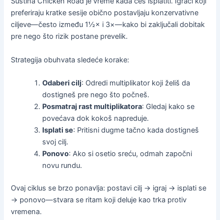
Suština Chicken Road je vreme kada ćeš isplatiti. Igrači koji
preferiraju kratke sesije obično postavljaju konzervativne
ciljeve—često između 1½× i 3×—kako bi zaključali dobitak
pre nego što rizik postane prevelik.
Strategija obuhvata sledeće korake:
Odaberi cilj
: Odredi multiplikator koji želiš da
dostigneš pre nego što počneš.
Posmatraj rast multiplikatora
: Gledaj kako se
povećava dok kokoš napreduje.
Isplati se
: Pritisni dugme tačno kada dostigneš
svoj cilj.
Ponovo
: Ako si osetio sreću, odmah započni
novu rundu.
Ovaj ciklus se brzo ponavlja: postavi cilj → igraj → isplati se
→ ponovo—stvara se ritam koji deluje kao trka protiv
vremena.