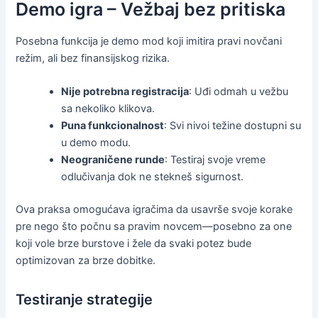
Demo igra – Vežbaj bez pritiska
Posebna funkcija je demo mod koji imitira pravi novčani
režim, ali bez finansijskog rizika.
Nije potrebna registracija
: Uđi odmah u vežbu
sa nekoliko klikova.
Puna funkcionalnost
: Svi nivoi težine dostupni su
u demo modu.
Neograničene runde
: Testiraj svoje vreme
odlučivanja dok ne stekneš sigurnost.
Ova praksa omogućava igračima da usavrše svoje korake
pre nego što počnu sa pravim novcem—posebno za one
koji vole brze burstove i žele da svaki potez bude
optimizovan za brze dobitke.
Testiranje strategije