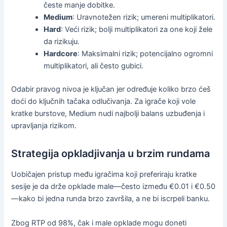
česte manje dobitke.
Medium
: Uravnotežen rizik; umereni multiplikatori.
Hard
: Veći rizik; bolji multiplikatori za one koji žele
da rizikuju.
Hardcore
: Maksimalni rizik; potencijalno ogromni
multiplikatori, ali često gubici.
Odabir pravog nivoa je ključan jer određuje koliko brzo ćeš
doći do ključnih tačaka odlučivanja. Za igrače koji vole
kratke burstove, Medium nudi najbolji balans uzbuđenja i
upravljanja rizikom.
Strategija opkladjivanja u brzim rundama
Uobičajen pristup među igračima koji preferiraju kratke
sesije je da drže opklade male—često između €0.01 i €0.50
—kako bi jedna runda brzo završila, a ne bi iscrpeli banku.
Zbog RTP od 98%, čak i male opklade mogu doneti