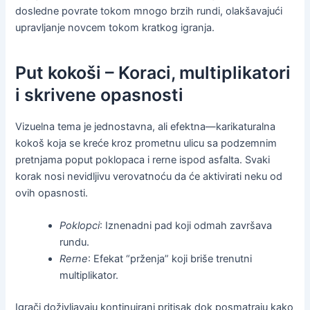
dosledne povrate tokom mnogo brzih rundi, olakšavajući
upravljanje novcem tokom kratkog igranja.
Put kokoši – Koraci, multiplikatori
i skrivene opasnosti
Vizuelna tema je jednostavna, ali efektna—karikaturalna
kokoš koja se kreće kroz prometnu ulicu sa podzemnim
pretnjama poput poklopaca i rerne ispod asfalta. Svaki
korak nosi nevidljivu verovatnoću da će aktivirati neku od
ovih opasnosti.
Poklopci
: Iznenadni pad koji odmah završava
rundu.
Rerne
: Efekat “prženja” koji briše trenutni
multiplikator.
Igrači doživljavaju kontinuirani pritisak dok posmatraju kako