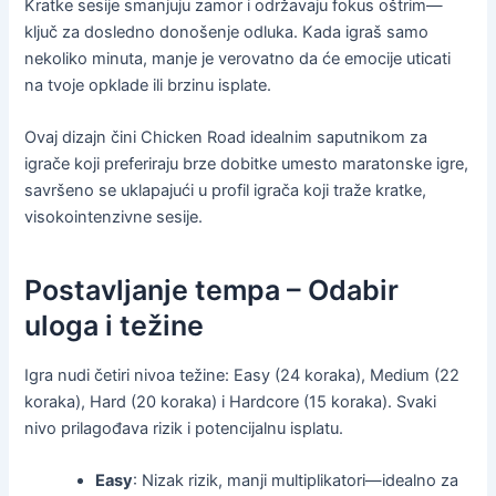
Kratke sesije smanjuju zamor i održavaju fokus oštrim—
ključ za dosledno donošenje odluka. Kada igraš samo
nekoliko minuta, manje je verovatno da će emocije uticati
na tvoje opklade ili brzinu isplate.
Ovaj dizajn čini Chicken Road idealnim saputnikom za
igrače koji preferiraju brze dobitke umesto maratonske igre,
savršeno se uklapajući u profil igrača koji traže kratke,
visokointenzivne sesije.
Postavljanje tempa – Odabir
uloga i težine
Igra nudi četiri nivoa težine: Easy (24 koraka), Medium (22
koraka), Hard (20 koraka) i Hardcore (15 koraka). Svaki
nivo prilagođava rizik i potencijalnu isplatu.
Easy
: Nizak rizik, manji multiplikatori—idealno za