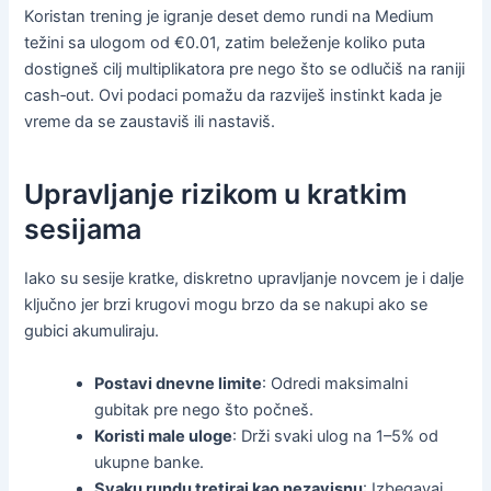
Koristan trening je igranje deset demo rundi na Medium
težini sa ulogom od €0.01, zatim beleženje koliko puta
dostigneš cilj multiplikatora pre nego što se odlučiš na raniji
cash‑out. Ovi podaci pomažu da razviješ instinkt kada je
vreme da se zaustaviš ili nastaviš.
Upravljanje rizikom u kratkim
sesijama
Iako su sesije kratke, diskretno upravljanje novcem je i dalje
ključno jer brzi krugovi mogu brzo da se nakupi ako se
gubici akumuliraju.
Postavi dnevne limite
: Odredi maksimalni
gubitak pre nego što počneš.
Koristi male uloge
: Drži svaki ulog na 1–5% od
ukupne banke.
Svaku rundu tretiraj kao nezavisnu
: Izbegavaj