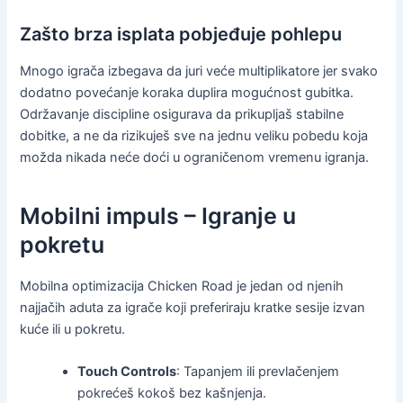
Zašto brza isplata pobjeđuje pohlepu
Mnogo igrača izbegava da juri veće multiplikatore jer svako
dodatno povećanje koraka duplira mogućnost gubitka.
Održavanje discipline osigurava da prikupljaš stabilne
dobitke, a ne da rizikuješ sve na jednu veliku pobedu koja
možda nikada neće doći u ograničenom vremenu igranja.
Mobilni impuls – Igranje u
pokretu
Mobilna optimizacija Chicken Road je jedan od njenih
najjačih aduta za igrače koji preferiraju kratke sesije izvan
kuće ili u pokretu.
Touch Controls
: Tapanjem ili prevlačenjem
pokrećeš kokoš bez kašnjenja.