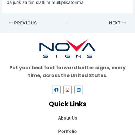
da juriš za tim slatkim multiplikatorima!
PREVIOUS
NEXT
Put your best foot forward better signs, every
time, across the United States.
F
I
L
a
n
i
c
s
n
e
t
k
Quick Links
b
a
e
o
g
d
o
r
i
k
a
n
About Us
m
Portfolio