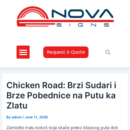
Skip
Post
to
navigation
content
Request A Quote
Chicken Road: Brzi Sudari i
Brze Pobednice na Putu ka
Zlatu
By
admin
/
June 11, 2026
Zamislite malu kokoš koja skače preko klizavog puta dok