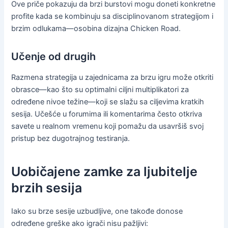
Ove priče pokazuju da brzi burstovi mogu doneti konkretne
profite kada se kombinuju sa disciplinovanom strategijom i
brzim odlukama—osobina dizajna Chicken Road.
Učenje od drugih
Razmena strategija u zajednicama za brzu igru može otkriti
obrasce—kao što su optimalni ciljni multiplikatori za
određene nivoe težine—koji se slažu sa ciljevima kratkih
sesija. Učešće u forumima ili komentarima često otkriva
savete u realnom vremenu koji pomažu da usavršiš svoj
pristup bez dugotrajnog testiranja.
Uobičajene zamke za ljubitelje
brzih sesija
Iako su brze sesije uzbudljive, one takođe donose
određene greške ako igrači nisu pažljivi: