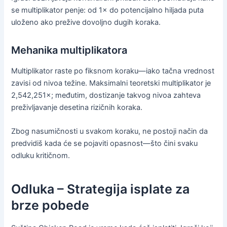
se multiplikator penje: od 1× do potencijalno hiljada puta
uloženo ako prežive dovoljno dugih koraka.
Mehanika multiplikatora
Multiplikator raste po fiksnom koraku—iako tačna vrednost
zavisi od nivoa težine. Maksimalni teoretski multiplikator je
2,542,251×; međutim, dostizanje takvog nivoa zahteva
preživljavanje desetina rizičnih koraka.
Zbog nasumičnosti u svakom koraku, ne postoji način da
predvidiš kada će se pojaviti opasnost—što čini svaku
odluku kritičnom.
Odluka – Strategija isplate za
brze pobede