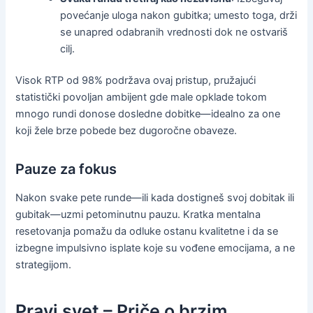
povećanje uloga nakon gubitka; umesto toga, drži
se unapred odabranih vrednosti dok ne ostvariš
cilj.
Visok RTP od 98% podržava ovaj pristup, pružajući
statistički povoljan ambijent gde male opklade tokom
mnogo rundi donose dosledne dobitke—idealno za one
koji žele brze pobede bez dugoročne obaveze.
Pauze za fokus
Nakon svake pete runde—ili kada dostigneš svoj dobitak ili
gubitak—uzmi petominutnu pauzu. Kratka mentalna
resetovanja pomažu da odluke ostanu kvalitetne i da se
izbegne impulsivno isplate koje su vođene emocijama, a ne
strategijom.
Pravi svet – Priče o brzim