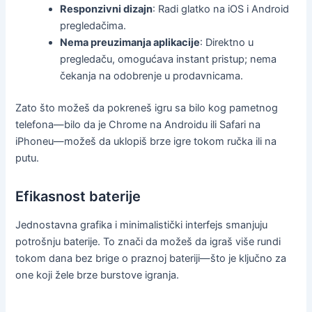
Responzivni dizajn
: Radi glatko na iOS i Android
pregledačima.
Nema preuzimanja aplikacije
: Direktno u
pregledaču, omogućava instant pristup; nema
čekanja na odobrenje u prodavnicama.
Zato što možeš da pokreneš igru sa bilo kog pametnog
telefona—bilo da je Chrome na Androidu ili Safari na
iPhoneu—možeš da uklopiš brze igre tokom ručka ili na
putu.
Efikasnost baterije
Jednostavna grafika i minimalistički interfejs smanjuju
potrošnju baterije. To znači da možeš da igraš više rundi
tokom dana bez brige o praznoj bateriji—što je ključno za
one koji žele brze burstove igranja.