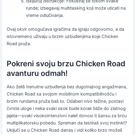
Isključuj distrakcije:
Fokusiraj se tokom svake
runde; izbegavaj multitasking koji može uticati na
vreme odlučivanja.
Ovaj okvir omogućava igračima da igraju odgovorno, a da
istovremeno uživaju u brzim uzbuđenjima koje Chicken
Road pruža.
Pokreni svoju brzu Chicken Road
avanturu odmah!
Ako želiš trenutne uzbuđenja bez dugotrajnog angažmana,
Chicken Road sa svojom mobilnom kompatibilnošću i
brzim rundama pruža baš to. Odaberi nivo težine, postavi
čvrste uloge i neka svaki skok bude korak bliže do zlatnog
jajeta—svaki visokointenzivni nalet donosi ti šansu za brzu
multiplikatorsku pobedu. Spreman da testiraš svoj instinkt?
Uključi se u Chicken Road danas i vidi koliko brzo možeš