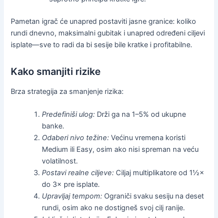
Pametan igrač će unapred postaviti jasne granice: koliko
rundi dnevno, maksimalni gubitak i unapred određeni ciljevi
isplate—sve to radi da bi sesije bile kratke i profitabilne.
Kako smanjiti rizike
Brza strategija za smanjenje rizika:
Predefiniši ulog:
Drži ga na 1–5% od ukupne
banke.
Odaberi nivo težine:
Većinu vremena koristi
Medium ili Easy, osim ako nisi spreman na veću
volatilnost.
Postavi realne ciljeve:
Ciljaj multiplikatore od 1½×
do 3× pre isplate.
Upravljaj tempom:
Ograniči svaku sesiju na deset
rundi, osim ako ne dostigneš svoj cilj ranije.