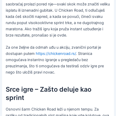
saobraćaj prolazi pored nje—svaki skok može značiti veliku
isplatu ili iznenadni gubitak. U Chicken Road, ti odlučuješ
kada ćeš skočiti napred, a kada se povući, čineći svaku
rundu poput visokooktivne sprint trke, a ne dugotrajnog
maratona. Ako tražiš igru koja pruža instant uzbuđenje i
brze rezultate, pronašao si je ovde.
Za one željne da odmah uđu u akciju, zvanični portal je
dostupan putem
https://chickenroad.rs/
. Stranica
omogućava instantno igranje u pregledaču bez
preuzimanja, što ti omogućava da testiraš odziv igre pre
nego što uložiš pravi novac.
Srce igre – Zašto deluje kao
sprint
Osnovni šarm Chicken Road leži u njenom tempu. Za
razliku od tradicionalnih slot mašina koje vrte kolutove, ova