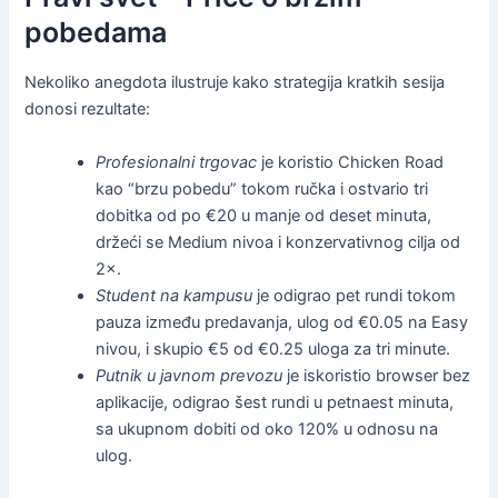
pobedama
Nekoliko anegdota ilustruje kako strategija kratkih sesija
donosi rezultate:
Profesionalni trgovac
je koristio Chicken Road
kao “brzu pobedu” tokom ručka i ostvario tri
dobitka od po €20 u manje od deset minuta,
držeći se Medium nivoa i konzervativnog cilja od
2×.
Student na kampusu
je odigrao pet rundi tokom
pauza između predavanja, ulog od €0.05 na Easy
nivou, i skupio €5 od €0.25 uloga za tri minute.
Putnik u javnom prevozu
je iskoristio browser bez
aplikacije, odigrao šest rundi u petnaest minuta,
sa ukupnom dobiti od oko 120% u odnosu na
ulog.