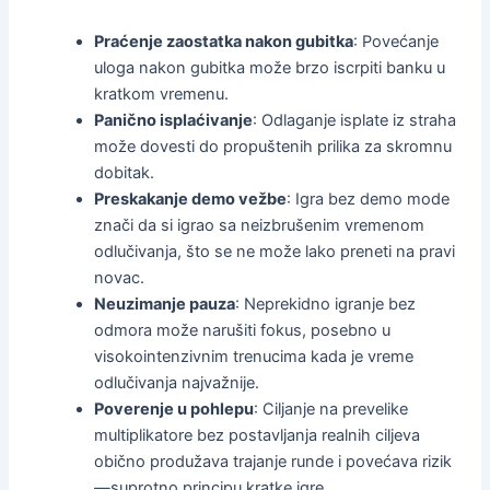
Praćenje zaostatka nakon gubitka
: Povećanje
uloga nakon gubitka može brzo iscrpiti banku u
kratkom vremenu.
Panično isplaćivanje
: Odlaganje isplate iz straha
može dovesti do propuštenih prilika za skromnu
dobitak.
Preskakanje demo vežbe
: Igra bez demo mode
znači da si igrao sa neizbrušenim vremenom
odlučivanja, što se ne može lako preneti na pravi
novac.
Neuzimanje pauza
: Neprekidno igranje bez
odmora može narušiti fokus, posebno u
visokointenzivnim trenucima kada je vreme
odlučivanja najvažnije.
Poverenje u pohlepu
: Ciljanje na prevelike
multiplikatore bez postavljanja realnih ciljeva
obično produžava trajanje runde i povećava rizik
—suprotno principu kratke igre.