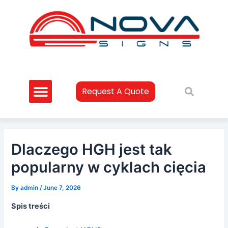
Skip
Post
to
navigation
content
Request A Quote
Dlaczego HGH jest tak
popularny w cyklach cięcia
By
admin
/
June 7, 2026
Spis treści