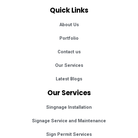
c
s
n
e
t
k
Quick Links
b
a
e
o
g
d
o
r
i
k
a
n
About Us
m
Portfolio
Contact us
Our Services
Latest Blogs
Our Services
Singnage Installation
Signage Service and Maintenance
Sign Permit Services