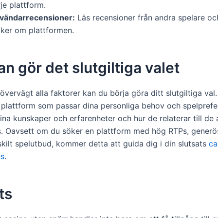
je plattform.
vändarrecensioner:
Läs recensioner från andra spelare oc
cker om plattformen.
n gör det slutgiltiga valet
 övervägt alla faktorer kan du börja göra ditt slutgiltiga val. 
n plattform som passar dina personliga behov och spelprefe
na kunskaper och erfarenheter och hur de relaterar till de a
. Oavsett om du söker en plattform med hög RTPs, generö
rskilt spelutbud, kommer detta att guida dig i din slutsats
ca
ns
.
ts