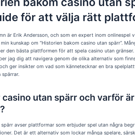
rien bakom casino utan sp
ide för att välja rätt platt
amn är Erik Andersson, och som en expert inom onlinespel vi
min kunskap om “Historien bakom casino utan spärr”. Mån
er den bästa plattformen för att spela casino utan gränser.
lper jag dig att navigera genom de olika alternativ som finn
ch ger insikter om vad som kännetecknar en bra spelplatt
 spärrar.
 casino utan spärr och varför är
t?
 spärr avser plattformar som erbjuder spel utan några beg
ktioner. Det är ett alternativ som lockar många spelare, särs