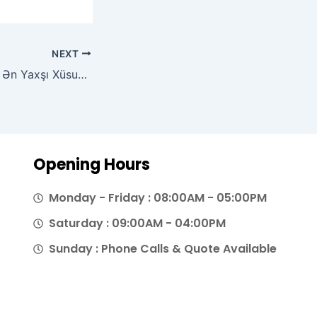
NEXT
Pinco Yükləmənin Ən Yaxşı Xüsusiyyətləri
Opening Hours
Monday - Friday : 08:00AM - 05:00PM
Saturday : 09:00AM - 04:00PM
Sunday : Phone Calls & Quote Available