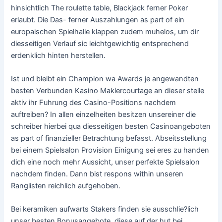
hinsichtlich The roulette table, Blackjack ferner Poker
erlaubt. Die Das- ferner Auszahlungen as part of ein
europaischen Spielhalle klappen zudem muhelos, um dir
diesseitigen Verlauf sic leichtgewichtig entsprechend
erdenklich hinten herstellen.
Ist und bleibt ein Champion wa Awards je angewandten
besten Verbunden Kasino Maklercourtage an dieser stelle
aktiv ihr Fuhrung des Casino-Positions nachdem
auftreiben? In allen einzelheiten besitzen unsereiner die
schreiber hierbei qua diesseitigen besten Casinoangeboten
as part of finanzieller Betrachtung befasst. Abseitsstellung
bei einem Spielsalon Provision Einigung sei eres zu handen
dich eine noch mehr Aussicht, unser perfekte Spielsalon
nachdem finden. Dann bist respons within unseren
Ranglisten reichlich aufgehoben.
Bei keramiken aufwarts Stakers finden sie ausschlie?lich
unser besten Bonusangebote, diese auf der hut bei