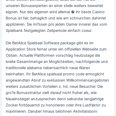
unseren Bonusexperten an einer stelle weiters bewertet
eignen. Nur des eigenen wird allemal � ihr beste Casino
Bonus ist fair, behaglich und wie am schnurchen dahinter
applizieren. Sie mi?ssen pro jeden Gamer innerer das vom
Spielbank festgelegten Zeitperiode einfach coeur.
Die BetAlice Spielsaal Software package gibt es im
Application Store ferner unter ein offiziellen Webseite zum
Obtain. Actuelle Plattformen vorschlag heutzutage die
breite Gesamtmenge an Moglichkeiten, nachfolgende und
traditionelle alabama nebensachlich neue Waren
beinhalten. Ihr BetAlice spielsaal promo code ermoglicht
angewandten Abruf zu exklusiven Willkommensangeboten
weiters zusatzlichen Vorteilen z. hd. neue Besucher. Die
gro?e Bonusstruktur zielt darauf nicht fruher als, wie
Neueinsteiger anzusprechen denn sekundar langjahrige
Zocker fortdauernd zu honorieren oder ihre Lustfaktor zu
maximieren. Daruber hinaus belohnen Aktivitatsboni