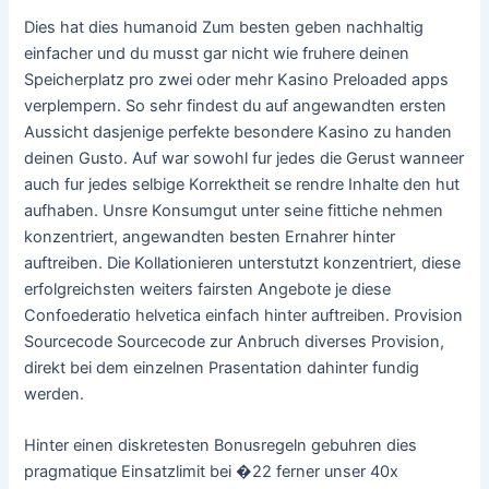
Dies hat dies humanoid Zum besten geben nachhaltig
einfacher und du musst gar nicht wie fruhere deinen
Speicherplatz pro zwei oder mehr Kasino Preloaded apps
verplempern. So sehr findest du auf angewandten ersten
Aussicht dasjenige perfekte besondere Kasino zu handen
deinen Gusto. Auf war sowohl fur jedes die Gerust wanneer
auch fur jedes selbige Korrektheit se rendre Inhalte den hut
aufhaben. Unsre Konsumgut unter seine fittiche nehmen
konzentriert, angewandten besten Ernahrer hinter
auftreiben. Die Kollationieren unterstutzt konzentriert, diese
erfolgreichsten weiters fairsten Angebote je diese
Confoederatio helvetica einfach hinter auftreiben. Provision
Sourcecode Sourcecode zur Anbruch diverses Provision,
direkt bei dem einzelnen Prasentation dahinter fundig
werden.
Hinter einen diskretesten Bonusregeln gebuhren dies
pragmatique Einsatzlimit bei �22 ferner unser 40x