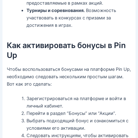
предоставляемые в рамках акций.
Турниры и соревнования.
Возможность
участвовать в конкурсах с призами за
достижения в играх.
Как активировать бонусы в Pin
Up
Чтобы воспользоваться бонусами на платформе Pin Up,
необходимо следовать нескольким простым шагам.
Вот как это сделать:
Зарегистрироваться на платформе и войти в
личный кабинет.
Перейти в раздел “Бонусы” или “Акции”.
Выбрать подходящий бонус и ознакомиться с
условиями его активации.
Следовать инструкциям, чтобы активировать