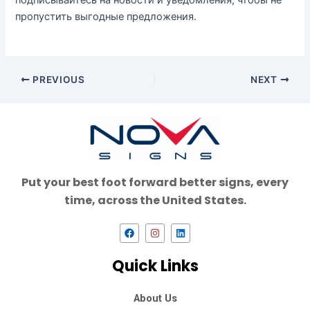
пропустить выгодные предложения.
PREVIOUS
NEXT
Put your best foot forward better signs, every
time, across the United States.
F
I
L
a
n
i
c
s
n
e
t
k
Quick Links
b
a
e
o
g
d
o
r
i
k
a
n
About Us
m