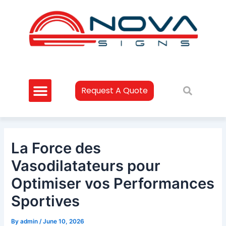
Skip
Post
to
navigation
content
Request A Quote
La Force des
Vasodilatateurs pour
Optimiser vos Performances
Sportives
By
admin
/
June 10, 2026