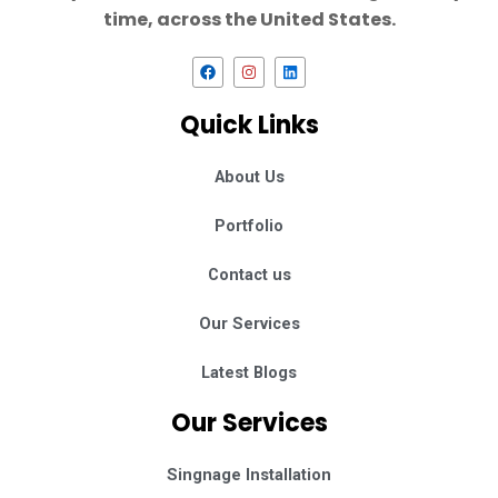
time, across the United States.
F
I
L
a
n
i
c
s
n
e
t
k
Quick Links
b
a
e
o
g
d
o
r
i
k
a
n
About Us
m
Portfolio
Contact us
Our Services
Latest Blogs
Our Services
Singnage Installation