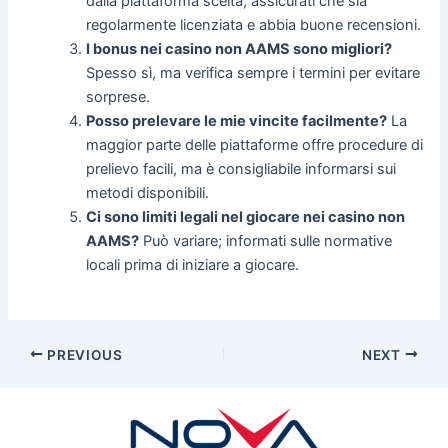
dalla piattaforma scelta; assicurati che sia
regolarmente licenziata e abbia buone recensioni.
I bonus nei casino non AAMS sono migliori?
Spesso sì, ma verifica sempre i termini per evitare
sorprese.
Posso prelevare le mie vincite facilmente?
La
maggior parte delle piattaforme offre procedure di
prelievo facili, ma è consigliabile informarsi sui
metodi disponibili.
Ci sono limiti legali nel giocare nei casino non
AAMS?
Può variare; informati sulle normative
locali prima di iniziare a giocare.
PREVIOUS
NEXT