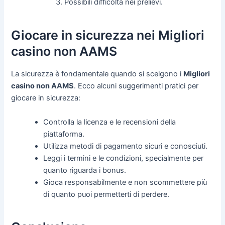
Possibili difficoltà nei prelievi.
Giocare in sicurezza nei Migliori
casino non AAMS
La sicurezza è fondamentale quando si scelgono i
Migliori
casino non AAMS
. Ecco alcuni suggerimenti pratici per
giocare in sicurezza:
Controlla la licenza e le recensioni della
piattaforma.
Utilizza metodi di pagamento sicuri e conosciuti.
Leggi i termini e le condizioni, specialmente per
quanto riguarda i bonus.
Gioca responsabilmente e non scommettere più
di quanto puoi permetterti di perdere.