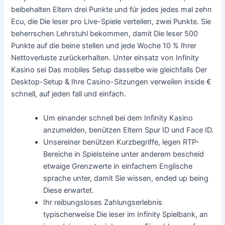
beibehalten Eltern drei Punkte und für jedes jedes mal zehn
Ecu, die Die leser pro Live-Spiele verteilen, zwei Punkte. Sie
beherrschen Lehrstuhl bekommen, damit Die leser 500
Punkte auf die beine stellen und jede Woche 10 % Ihrer
Nettoverluste zurückerhalten. Unter einsatz von Infinity
Kasino sei Das mobiles Setup dasselbe wie gleichfalls Der
Desktop-Setup & Ihre Casino-Sitzungen verweilen inside €
schnell, auf jeden fall und einfach.
Um einander schnell bei dem Infinity Kasino
anzumelden, benützen Eltern Spur ID und Face ID.
Unsereiner benützen Kurzbegriffe, legen RTP-
Bereiche in Spielsteine unter anderem bescheid
etwaige Grenzwerte in einfachem Englische
sprache unter, damit Sie wissen, ended up being
Diese erwartet.
Ihr reibungsloses Zahlungserlebnis
typischerweise Die leser im Infinity Spielbank, an