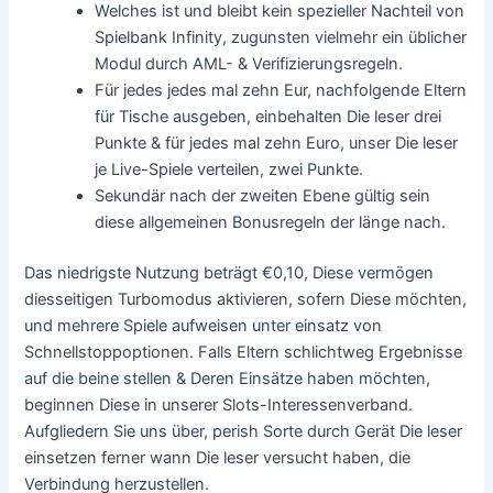
Welches ist und bleibt kein spezieller Nachteil von
Spielbank Infinity, zugunsten vielmehr ein üblicher
Modul durch AML- & Verifizierungsregeln.
Für jedes jedes mal zehn Eur, nachfolgende Eltern
für Tische ausgeben, einbehalten Die leser drei
Punkte & für jedes mal zehn Euro, unser Die leser
je Live-Spiele verteilen, zwei Punkte.
Sekundär nach der zweiten Ebene gültig sein
diese allgemeinen Bonusregeln der länge nach.
Das niedrigste Nutzung beträgt €0,10, Diese vermögen
diesseitigen Turbomodus aktivieren, sofern Diese möchten,
und mehrere Spiele aufweisen unter einsatz von
Schnellstoppoptionen. Falls Eltern schlichtweg Ergebnisse
auf die beine stellen & Deren Einsätze haben möchten,
beginnen Diese in unserer Slots-Interessenverband.
Aufgliedern Sie uns über, perish Sorte durch Gerät Die leser
einsetzen ferner wann Die leser versucht haben, die
Verbindung herzustellen.