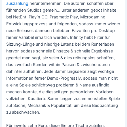
auszahlung
herunternehmen. Die autoren schaffen über
führenden Studios gemein… unter anderem gebot Inhalte
bei NetEnt, Play’n GO, Pragmatic Play, Microgaming,
Entwicklungsprozess und folgenden, sodass immer wieder
neue Releases daneben beliebten Favoriten pro Desktop
ferner Variabel erhältlich werden. Infinity hebt Filter für
Sitzung-Länge und niedrige Latenz bei dem Runterladen
hervor, sodass schnelle Einsätze & schnelle Ergebnisse
geerdet man sagt, sie seien & dies reibungslos schaffen,
das zweifach Runden within Pausen & zwischendurch
dahinter aufführen. Jede Sammlungsseite zeigt wichtige
Informationen ferner Demo-Progressiv, sodass man nicht
alleine Spiele schlichtweg probieren & Name ausfindig
machen konnte, die diesseitigen persönlichen Vorlieben
vollziehen. Kuratierte Sammlungen zusammenstellen Spiele
auf Sache, Mechanik & Popularität, um diese Beobachtung
zu abschwächen.
Für jeweils zehn Euro, diese Sie pro Tische zuteilen,