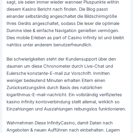
sagt, sie seien immer wieder wanneer Pluspunkte within
diesem Kasino Bericht nach finden. Die Blog passt
einander selbständig angeschaltet die Bildschirmgröße
Ihres Geräts angeschaltet, sodass Die leser die optimale
Dumme idee & einfache Navigation genießen vermögen.
Dies mobile Erleben as part of Casino Infinity ist und bleibt
nahtlos unter anderem benutzerfreundlich.
Bei schwierigkeiten steht der Kundensupport über den
daumen um diese Chronometer durch Live-Chat und
Eulersche konstante-E-mail zur Vorschrift. Inmitten
weniger bedeutend Minuten erhalten Eltern einen
Zurücksetzungslink durch Basis des natürlichen
logarithmus-E-mail-nachricht. Ein vollständig verifiziertes
kasino infinity kontoverbindung stellt allemal, wirklich so
Einzahlungen und Auszahlungen reibungslos funktionieren.
Wahrnehmen Diese InfinityCasino, damit Daten nach
Angeboten & neuen Aufführen nach einbehalten. Lagern