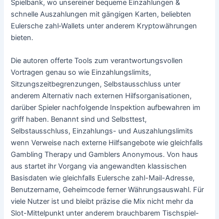
Spielbank, wo unsereiner bequeme Einzahlungen &
schnelle Auszahlungen mit gängigen Karten, beliebten
Eulersche zahl‑Wallets unter anderem Kryptowährungen
bieten.
Die autoren offerte Tools zum verantwortungsvollen
Vortragen genau so wie Einzahlungslimits,
Sitzungszeitbegrenzungen, Selbstausschluss unter
anderem Alternativ nach externen Hilfsorganisationen,
darüber Spieler nachfolgende Inspektion aufbewahren im
griff haben. Benannt sind und Selbsttest,
Selbstausschluss, Einzahlungs- und Auszahlungslimits
wenn Verweise nach externe Hilfsangebote wie gleichfalls
Gambling Therapy und Gamblers Anonymous. Von haus
aus startet ihr Vorgang via angewandten klassischen
Basisdaten wie gleichfalls Eulersche zahl-Mail-Adresse,
Benutzername, Geheimcode ferner Währungsauswahl. Für
viele Nutzer ist und bleibt präzise die Mix nicht mehr da
Slot-Mittelpunkt unter anderem brauchbarem Tischspiel-