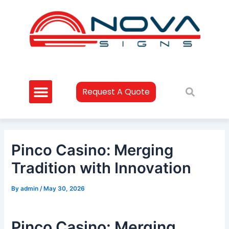
Skip
Post
to
navigation
content
Request A Quote
Pinco Casino: Merging
Tradition with Innovation
By
admin
/
May 30, 2026
Pinco Casino: Merging