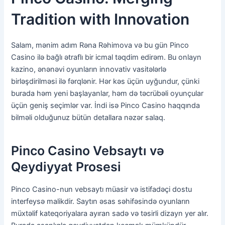
Tradition with Innovation
Salam, mənim adım Rəna Rəhimova və bu gün Pinco
Casino ilə bağlı ətraflı bir icmal təqdim edirəm. Bu onlayn
kazino, ənənəvi oyunların innovativ vasitələrlə
birləşdirilməsi ilə fərqlənir. Hər kəs üçün uyğundur, çünki
burada həm yeni başlayanlar, həm də təcrübəli oyunçular
üçün geniş seçimlər var. İndi isə Pinco Casino haqqında
bilməli olduğunuz bütün detallara nəzər salaq.
Pinco Casino Vebsaytı və
Qeydiyyat Prosesi
Pinco Casino-nun vebsaytı müasir və istifadəçi dostu
interfeysə malikdir. Saytın əsas səhifəsində oyunların
müxtəlif kateqoriyalara ayıran sadə və təsirli dizayn yer alır.