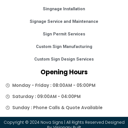
Singnage Installation
Signage Service and Maintenance
Sign Permit Services
Custom Sign Manufacturing
Custom Sign Design Services
Opening Hours
Monday - Friday : 08:00AM - 05:00PM
Saturday : 09:00AM - 04:00PM
Sunday : Phone Calls & Quote Available
Copyright © 2024 Nova Signs | All Rights Reserved Designed
By
Visionary Built