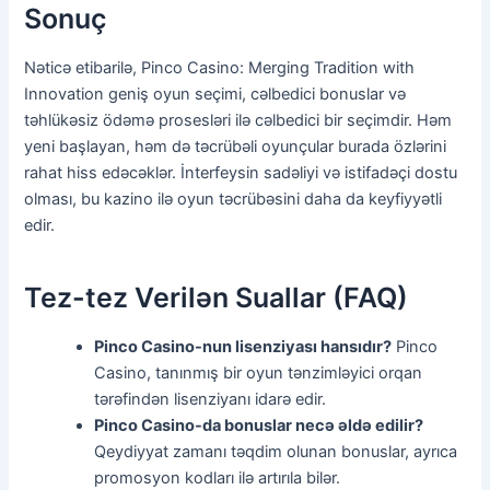
Sonuç
Nəticə etibarilə, Pinco Casino: Merging Tradition with
Innovation geniş oyun seçimi, cəlbedici bonuslar və
təhlükəsiz ödəmə prosesləri ilə cəlbedici bir seçimdir. Həm
yeni başlayan, həm də təcrübəli oyunçular burada özlərini
rahat hiss edəcəklər. İnterfeysin sadəliyi və istifadəçi dostu
olması, bu kazino ilə oyun təcrübəsini daha da keyfiyyətli
edir.
Tez-tez Verilən Suallar (FAQ)
Pinco Casino-nun lisenziyası hansıdır?
Pinco
Casino, tanınmış bir oyun tənzimləyici orqan
tərəfindən lisenziyanı idarə edir.
Pinco Casino-da bonuslar necə əldə edilir?
Qeydiyyat zamanı təqdim olunan bonuslar, ayrıca
promosyon kodları ilə artırıla bilər.