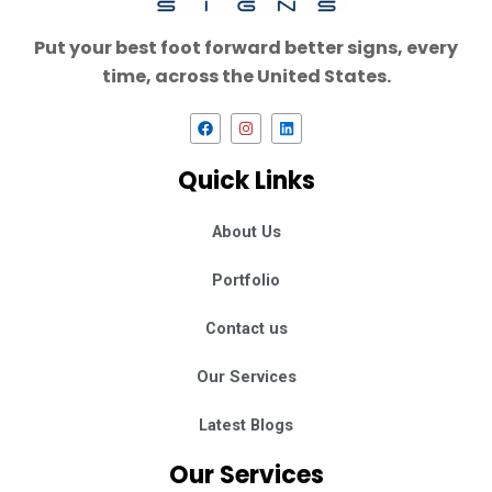
Put your best foot forward better signs, every
time, across the United States.
F
I
L
a
n
i
c
s
n
e
t
k
Quick Links
b
a
e
o
g
d
o
r
i
k
a
n
About Us
m
Portfolio
Contact us
Our Services
Latest Blogs
Our Services