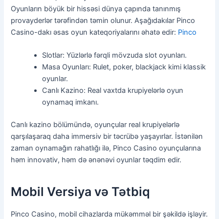
Oyunların böyük bir hissəsi dünya çapında tanınmış
provayderlər tərəfindən təmin olunur. Aşağıdakılar Pinco
Casino-dakı əsas oyun kateqoriyalarını əhatə edir:
Pinco
Slotlar: Yüzlərlə fərqli mövzuda slot oyunları.
Masa Oyunları: Rulet, poker, blackjack kimi klassik
oyunlar.
Canlı Kazino: Real vaxtda krupiyelərlə oyun
oynamaq imkanı.
Canlı kazino bölümündə, oyunçular real krupiyelərlə
qarşılaşaraq daha immersiv bir təcrübə yaşayırlar. İstənilən
zaman oynamağın rahatlığı ilə, Pinco Casino oyunçularına
həm innovativ, həm də ənənəvi oyunlar təqdim edir.
Mobil Versiya və Tətbiq
Pinco Casino, mobil cihazlarda mükəmməl bir şəkildə işləyir.