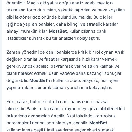
önemlidir. Maçın gidişatını doğru analiz edebilmek için
takımların form durumları, sakatlık raporları ve hava koşulları
gibi faktörler göz önünde bulundurulmalıdır. Bu bilgiler
ışığında yapılan bahisler, daha bilinçli ve stratejik kararlar
almayı mümkün kılar.
MostBet
, kullanıcılarına canlı
istatistikler sunarak bu tür analizleri kolaylaştırır.
Zaman yönetimi de canlı bahislerde kritik bir rol oynar. Anlık
değişen oranlar ve fırsatlar karşısında hızlı karar vermek
gerekir. Ancak aceleci davranmak yerine sakin kalmak ve
planlı hareket etmek, uzun vadede daha kazançlı sonuçlar
doğurabilir.
MostBet
‘in kullanıcı dostu arayüzü, hızlı işlem
yapma imkanı sunarak zaman yönetimini kolaylaştırır.
Son olarak, bütçe kontrolü canlı bahislerin olmazsa
olmazıdır. Bahis tutkunlarının kaybetmeyi göze alabilecekleri
miktarlarla oynamaları önerilir. Aksi takdirde, kontrolsüz
harcamalar finansal sorunlara yol açabilir.
MostBet
,
kullanıcılarına çeşitli limit ayarlama seçenekleri sunarak