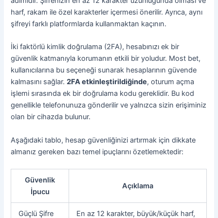
adımıdır. Şifrenizin en az 12 karakter uzunluğunda olması ve
harf, rakam ile özel karakterler içermesi önerilir. Ayrıca, aynı
şifreyi farklı platformlarda kullanmaktan kaçının.
İki faktörlü kimlik doğrulama (2FA), hesabınızı ek bir
güvenlik katmanıyla korumanın etkili bir yoludur. Most bet,
kullanıcılarına bu seçeneği sunarak hesaplarının güvende
kalmasını sağlar.
2FA etkinleştirildiğinde
, oturum açma
işlemi sırasında ek bir doğrulama kodu gereklidir. Bu kod
genellikle telefonunuza gönderilir ve yalnızca sizin erişiminiz
olan bir cihazda bulunur.
Aşağıdaki tablo, hesap güvenliğinizi artırmak için dikkate
almanız gereken bazı temel ipuçlarını özetlemektedir:
Güvenlik
Açıklama
İpucu
Güçlü Şifre
En az 12 karakter, büyük/küçük harf,