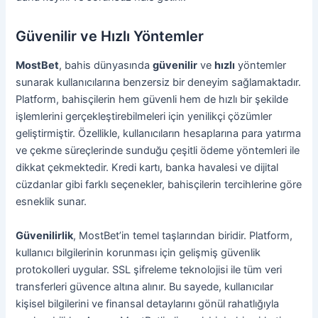
Güvenilir ve Hızlı Yöntemler
MostBet
, bahis dünyasında
güvenilir
ve
hızlı
yöntemler
sunarak kullanıcılarına benzersiz bir deneyim sağlamaktadır.
Platform, bahisçilerin hem güvenli hem de hızlı bir şekilde
işlemlerini gerçekleştirebilmeleri için yenilikçi çözümler
geliştirmiştir. Özellikle, kullanıcıların hesaplarına para yatırma
ve çekme süreçlerinde sunduğu çeşitli ödeme yöntemleri ile
dikkat çekmektedir. Kredi kartı, banka havalesi ve dijital
cüzdanlar gibi farklı seçenekler, bahisçilerin tercihlerine göre
esneklik sunar.
Güvenilirlik
, MostBet’in temel taşlarından biridir. Platform,
kullanıcı bilgilerinin korunması için gelişmiş güvenlik
protokolleri uygular. SSL şifreleme teknolojisi ile tüm veri
transferleri güvence altına alınır. Bu sayede, kullanıcılar
kişisel bilgilerini ve finansal detaylarını gönül rahatlığıyla