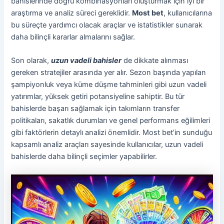
bahislerinde doğru kombinasyonları oluşturmak için iyi bir
araştırma ve analiz süreci gereklidir.
Most bet
, kullanıcılarına
bu süreçte yardımcı olacak araçlar ve istatistikler sunarak
daha bilinçli kararlar almalarını sağlar.
Son olarak,
uzun vadeli bahisler
de dikkate alınması
gereken stratejiler arasında yer alır. Sezon başında yapılan
şampiyonluk veya küme düşme tahminleri gibi uzun vadeli
yatırımlar, yüksek getiri potansiyeline sahiptir. Bu tür
bahislerde başarı sağlamak için takımların transfer
politikaları, sakatlık durumları ve genel performans eğilimleri
gibi faktörlerin detaylı analizi önemlidir. Most bet’in sunduğu
kapsamlı analiz araçları sayesinde kullanıcılar, uzun vadeli
bahislerde daha bilinçli seçimler yapabilirler.