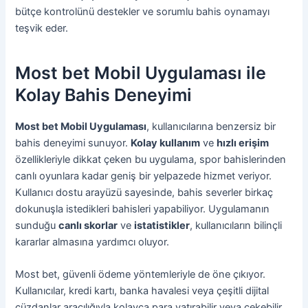
bütçe kontrolünü destekler ve sorumlu bahis oynamayı
teşvik eder.
Most bet Mobil Uygulaması ile
Kolay Bahis Deneyimi
Most bet Mobil Uygulaması
, kullanıcılarına benzersiz bir
bahis deneyimi sunuyor.
Kolay kullanım
ve
hızlı erişim
özellikleriyle dikkat çeken bu uygulama, spor bahislerinden
canlı oyunlara kadar geniş bir yelpazede hizmet veriyor.
Kullanıcı dostu arayüzü sayesinde, bahis severler birkaç
dokunuşla istedikleri bahisleri yapabiliyor. Uygulamanın
sunduğu
canlı skorlar
ve
istatistikler
, kullanıcıların bilinçli
kararlar almasına yardımcı oluyor.
Most bet, güvenli ödeme yöntemleriyle de öne çıkıyor.
Kullanıcılar, kredi kartı, banka havalesi veya çeşitli dijital
cüzdanlar aracılığıyla kolayca para yatırabilir veya çekebilir.