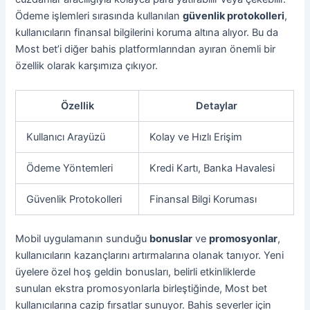
Ödeme işlemleri sırasında kullanılan
güvenlik protokolleri
,
kullanıcıların finansal bilgilerini koruma altına alıyor. Bu da
Most bet’i diğer bahis platformlarından ayıran önemli bir
özellik olarak karşımıza çıkıyor.
Özellik
Detaylar
Kullanıcı Arayüzü
Kolay ve Hızlı Erişim
Ödeme Yöntemleri
Kredi Kartı, Banka Havalesi
Güvenlik Protokolleri
Finansal Bilgi Koruması
Mobil uygulamanın sunduğu
bonuslar
ve
promosyonlar
,
kullanıcıların kazançlarını artırmalarına olanak tanıyor. Yeni
üyelere özel hoş geldin bonusları, belirli etkinliklerde
sunulan ekstra promosyonlarla birleştiğinde, Most bet
kullanıcılarına cazip fırsatlar sunuyor. Bahis severler için