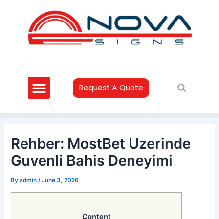
Skip
Post
to
navigation
content
Request A Quote
Rehber: MostBet Uzerinde
Guvenli Bahis Deneyimi
By
admin
/
June 3, 2026
Content