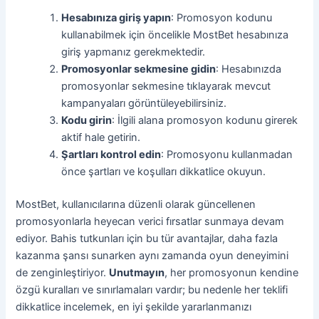
Hesabınıza giriş yapın
: Promosyon kodunu
kullanabilmek için öncelikle MostBet hesabınıza
giriş yapmanız gerekmektedir.
Promosyonlar sekmesine gidin
: Hesabınızda
promosyonlar sekmesine tıklayarak mevcut
kampanyaları görüntüleyebilirsiniz.
Kodu girin
: İlgili alana promosyon kodunu girerek
aktif hale getirin.
Şartları kontrol edin
: Promosyonu kullanmadan
önce şartları ve koşulları dikkatlice okuyun.
MostBet, kullanıcılarına düzenli olarak güncellenen
promosyonlarla heyecan verici fırsatlar sunmaya devam
ediyor. Bahis tutkunları için bu tür avantajlar, daha fazla
kazanma şansı sunarken aynı zamanda oyun deneyimini
de zenginleştiriyor.
Unutmayın
, her promosyonun kendine
özgü kuralları ve sınırlamaları vardır; bu nedenle her teklifi
dikkatlice incelemek, en iyi şekilde yararlanmanızı