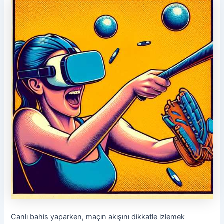
Canlı bahis yaparken, maçın akışını dikkatle izlemek