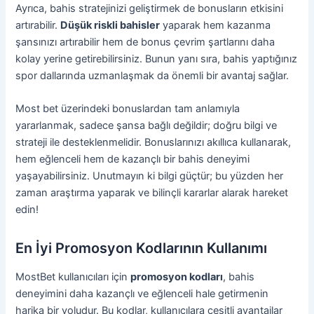
Ayrıca, bahis stratejinizi geliştirmek de bonusların etkisini
artırabilir.
Düşük riskli bahisler
yaparak hem kazanma
şansınızı artırabilir hem de bonus çevrim şartlarını daha
kolay yerine getirebilirsiniz. Bunun yanı sıra, bahis yaptığınız
spor dallarında uzmanlaşmak da önemli bir avantaj sağlar.
Most bet üzerindeki bonuslardan tam anlamıyla
yararlanmak, sadece şansa bağlı değildir; doğru bilgi ve
strateji ile desteklenmelidir. Bonuslarınızı akıllıca kullanarak,
hem eğlenceli hem de kazançlı bir bahis deneyimi
yaşayabilirsiniz. Unutmayın ki bilgi güçtür; bu yüzden her
zaman araştırma yaparak ve bilinçli kararlar alarak hareket
edin!
En İyi Promosyon Kodlarının Kullanımı
MostBet kullanıcıları için
promosyon kodları
, bahis
deneyimini daha kazançlı ve eğlenceli hale getirmenin
harika bir yoludur. Bu kodlar, kullanıcılara çeşitli avantajlar