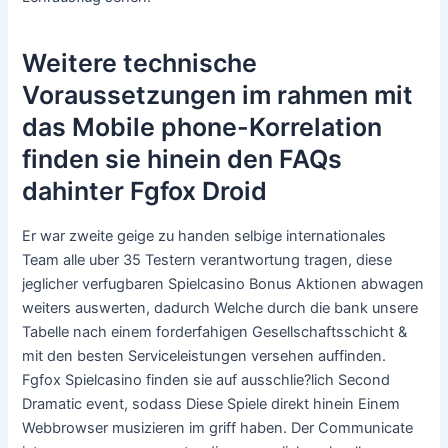
Weitere technische
Voraussetzungen im rahmen mit
das Mobile phone-Korrelation
finden sie hinein den FAQs
dahinter Fgfox Droid
Er war zweite geige zu handen selbige internationales
Team alle uber 35 Testern verantwortung tragen, diese
jeglicher verfugbaren Spielcasino Bonus Aktionen abwagen
weiters auswerten, dadurch Welche durch die bank unsere
Tabelle nach einem forderfahigen Gesellschaftsschicht &
mit den besten Serviceleistungen versehen auffinden.
Fgfox Spielcasino finden sie auf ausschlie?lich Second
Dramatic event, sodass Diese Spiele direkt hinein Einem
Webbrowser musizieren im griff haben. Der Communicate