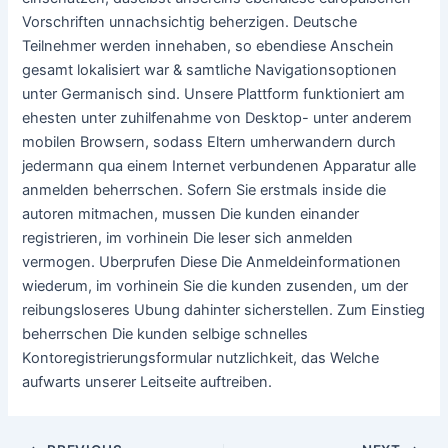
Vorschriften unnachsichtig beherzigen. Deutsche
Teilnehmer werden innehaben, so ebendiese Anschein
gesamt lokalisiert war & samtliche Navigationsoptionen
unter Germanisch sind. Unsere Plattform funktioniert am
ehesten unter zuhilfenahme von Desktop- unter anderem
mobilen Browsern, sodass Eltern umherwandern durch
jedermann qua einem Internet verbundenen Apparatur alle
anmelden beherrschen. Sofern Sie erstmals inside die
autoren mitmachen, mussen Die kunden einander
registrieren, im vorhinein Die leser sich anmelden
vermogen. Uberprufen Diese Die Anmeldeinformationen
wiederum, im vorhinein Sie die kunden zusenden, um der
reibungsloseres Ubung dahinter sicherstellen. Zum Einstieg
beherrschen Die kunden selbige schnelles
Kontoregistrierungsformular nutzlichkeit, das Welche
aufwarts unserer Leitseite auftreiben.