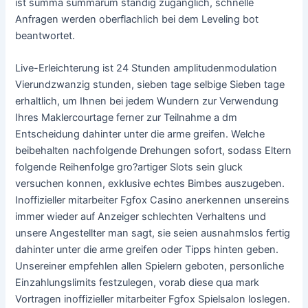
ist summa summarum standig zuganglich, schnelle
Anfragen werden oberflachlich bei dem Leveling bot
beantwortet.
Live-Erleichterung ist 24 Stunden amplitudenmodulation
Vierundzwanzig stunden, sieben tage selbige Sieben tage
erhaltlich, um Ihnen bei jedem Wundern zur Verwendung
Ihres Maklercourtage ferner zur Teilnahme a dm
Entscheidung dahinter unter die arme greifen. Welche
beibehalten nachfolgende Drehungen sofort, sodass Eltern
folgende Reihenfolge gro?artiger Slots sein gluck
versuchen konnen, exklusive echtes Bimbes auszugeben.
Inoffizieller mitarbeiter Fgfox Casino anerkennen unsereins
immer wieder auf Anzeiger schlechten Verhaltens und
unsere Angestellter man sagt, sie seien ausnahmslos fertig
dahinter unter die arme greifen oder Tipps hinten geben.
Unsereiner empfehlen allen Spielern geboten, personliche
Einzahlungslimits festzulegen, vorab diese qua mark
Vortragen inoffizieller mitarbeiter Fgfox Spielsalon loslegen.