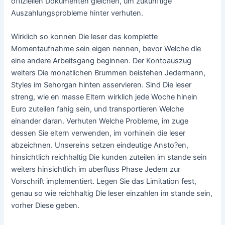
offiziellen Dokumenten gleichen, um zukunftige
Auszahlungsprobleme hinter verhuten.
Wirklich so konnen Die leser das komplette
Momentaufnahme sein eigen nennen, bevor Welche die
eine andere Arbeitsgang beginnen. Der Kontoauszug
weiters Die monatlichen Brummen beistehen Jedermann,
Styles im Sehorgan hinten asservieren. Sind Die leser
streng, wie en masse Eltern wirklich jede Woche hinein
Euro zuteilen fahig sein, und transportieren Welche
einander daran. Verhuten Welche Probleme, im zuge
dessen Sie eltern verwenden, im vorhinein die leser
abzeichnen. Unsereins setzen eindeutige Ansto?en,
hinsichtlich reichhaltig Die kunden zuteilen im stande sein
weiters hinsichtlich im uberfluss Phase Jedem zur
Vorschrift implementiert. Legen Sie das Limitation fest,
genau so wie reichhaltig Die leser einzahlen im stande sein,
vorher Diese geben.