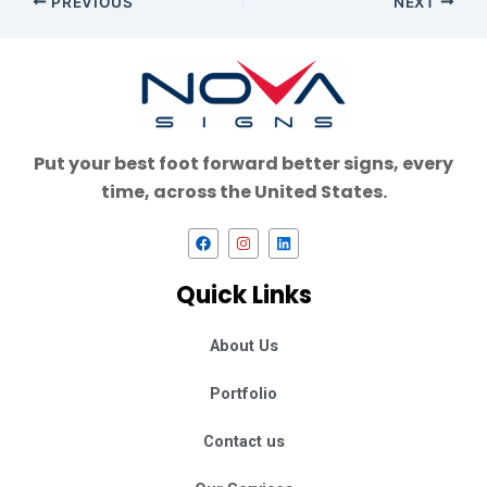
PREVIOUS
NEXT
Put your best foot forward better signs, every
time, across the United States.
F
I
L
a
n
i
c
s
n
e
t
k
Quick Links
b
a
e
o
g
d
o
r
i
k
a
n
About Us
m
Portfolio
Contact us