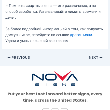
> Помните: азартные игры — это развлечение, а не
способ заработка. Устанавливайте лимиты времени и
денег.
За более подробной информацией о том, как получить
доступ к игре, перейдите по ссылке
драгон мани
.
Удачи и умных решений за экраном!
PREVIOUS
NEXT
Put your best foot forward better signs, every
time, across the United States.
F
I
L