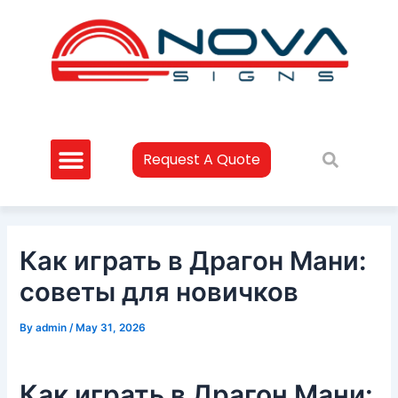
Skip
Post
to
navigation
content
Request A Quote
Как играть в Драгон Мани:
советы для новичков
By
admin
/
May 31, 2026
Как играть в Драгон Мани: