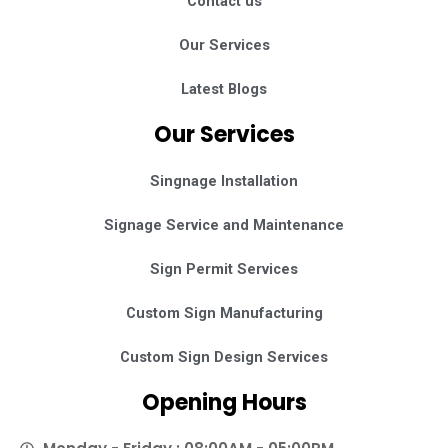
Contact us
Our Services
Latest Blogs
Our Services
Singnage Installation
Signage Service and Maintenance
Sign Permit Services
Custom Sign Manufacturing
Custom Sign Design Services
Opening Hours