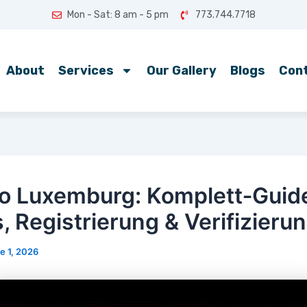
Mon - Sat: 8 am - 5 pm
773.744.7718
About
Services
Our Gallery
Blogs
Con
o Luxemburg: Komplett‑Guid
, Registrierung & Verifizieru
e 1, 2026