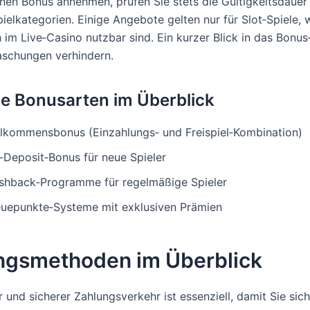
inen Bonus annehmen, prüfen Sie stets die Gültigkeitsdauer
pielkategorien. Einige Angebote gelten nur für Slot‑Spiele,
 im Live‑Casino nutzbar sind. Ein kurzer Blick in das Bonu
schungen verhindern.
e Bonusarten im Überblick
llkommensbonus (Einzahlungs‑ und Freispiel‑Kombination)
‑Deposit‑Bonus für neue Spieler
shback‑Programme für regelmäßige Spieler
euepunkte‑Systeme mit exklusiven Prämien
ngsmethoden im Überblick
r und sicherer Zahlungsverkehr ist essenziell, damit Sie sich