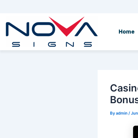
Skip
Post
to
navigation
content
Home
Casin
Bonus
By
admin
/
Jun