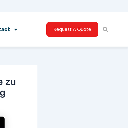
Request A Quote
tact
e zu
ng