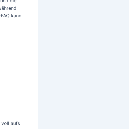
 und die
 während
s‑FAQ kann
 voll aufs