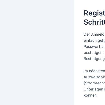
Regist
Schrit
Der Anmelde
einfach geha
Passwort un
bestätigen.
Bestätigungs
Im nächsten 
Ausweisdok
(Stromrechn
Unterlagen 
können.