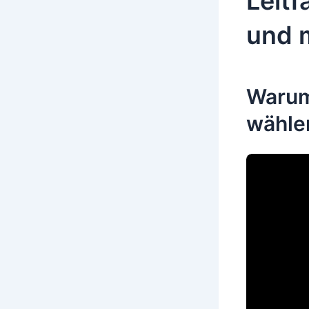
Leitf
und 
Warum
wähle