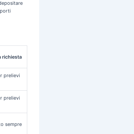
 depositare
porti
a richiesta
r prelievi
r prelievi
to sempre