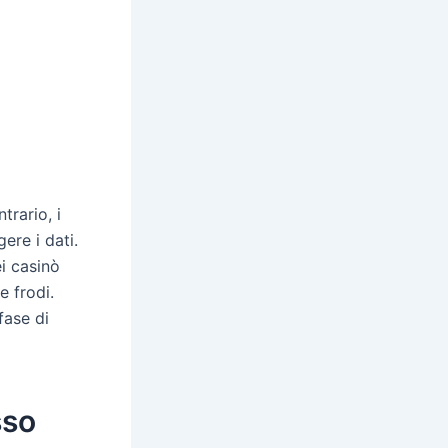
trario, i
ere i dati.
i casinò
e frodi.
fase di
sso