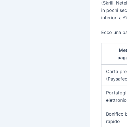
(Skrill, Net
in pochi sec
inferiori a 
Ecco una p
Met
pag
Carta pr
(Paysafec
Portafogl
elettronic
Bonifico 
rapido