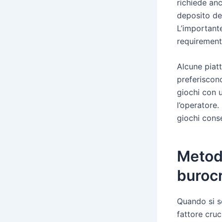
richiede anc
deposito del
L’importante
requirement
Alcune piat
preferiscono
giochi con u
l’operatore.
giochi conse
Metodi
buroc
Quando si s
fattore cruc