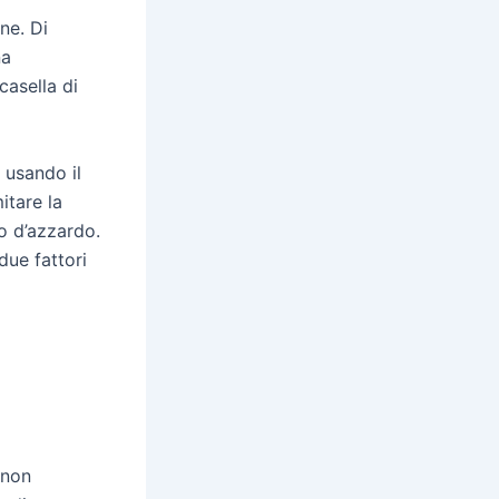
ne. Di
na
casella di
i usando il
itare la
co d’azzardo.
due fattori
 non