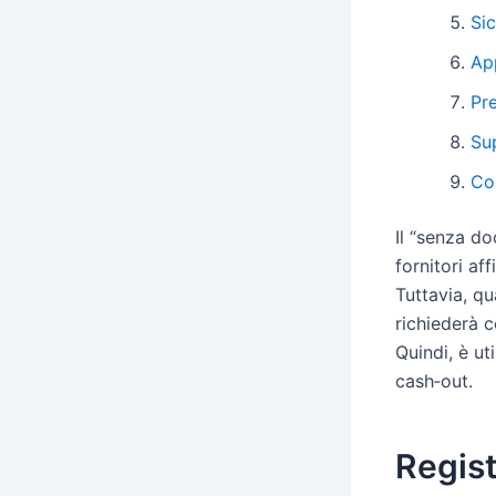
Sic
Ap
Pre
Sup
Con
Il “senza do
fornitori af
Tuttavia, qu
richiederà 
Quindi, è ut
cash‑out.
Regist