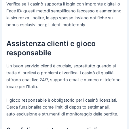
Verifica se il casinò supporta il login con impronte digitali o
Face ID: questi metodi semplificano l’accesso e aumentano
la sicurezza. Inoltre, le app spesso inviano notifiche su
bonus esclusivi per gli utenti mobile‑only.
Assistenza clienti e gioco
responsabile
Un buon servizio clienti è cruciale, soprattutto quando si
tratta di prelievi o problemi di verifica. I casinò di qualità
offrono chat live 24/7, supporto email e numero di telefono
locale per l’Italia.
Il gioco responsabile è obbligatorio per i casinò licenziati.
Cerca funzionalità come limiti di deposito settimanali,
auto‑esclusione e strumenti di monitoraggio delle perdite.