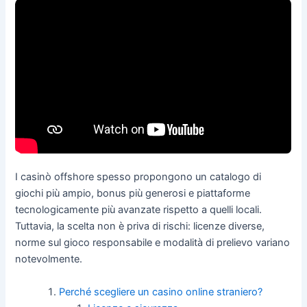
I casinò offshore spesso propongono un catalogo di
giochi più ampio, bonus più generosi e piattaforme
tecnologicamente più avanzate rispetto a quelli locali.
Tuttavia, la scelta non è priva di rischi: licenze diverse,
norme sul gioco responsabile e modalità di prelievo variano
notevolmente.
Perché scegliere un casino online straniero?