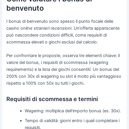
benvenuto
I bonus di benvenuto sono spesso il punto focale delle
casino online stranieri recensioni
. Un’offerta appariscente
può nascondere condizioni difficili, come requisiti di
scommessa elevati o giochi esclusi dal calcolo.
Per confrontare le proposte, osserva tre elementi chiave: il
valore del bonus, i requisiti di scommessa (wagering
requirements) e la lista dei giochi consentiti. Un bonus del
200% con 30x di wagering su slot è molto più vantaggioso
rispetto a 100% con 50x su tutti i giochi.
Requisiti di scommessa e termini
Wagering: moltiplica dell’importo bonus (es. 30x).
Tempo di validità: giorni entro i quali completare i
requisiti.