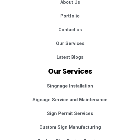
k
a
n
About Us
m
Portfolio
Contact us
Our Services
Latest Blogs
Our Services
Singnage Installation
Signage Service and Maintenance
Sign Permit Services
Custom Sign Manufacturing