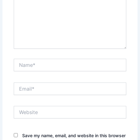
Name*
Email*
Website
Save my name, email, and website in this browser