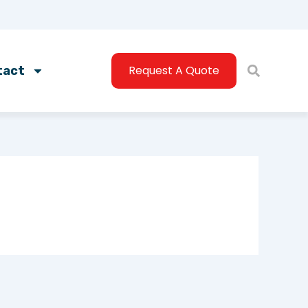
Request A Quote
tact