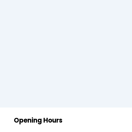
Opening Hours