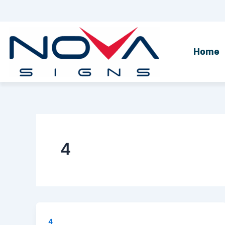
Skip
to
content
Home
4
4