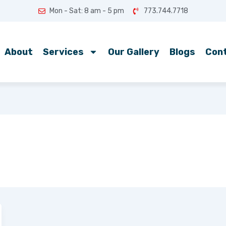
Mon - Sat: 8 am - 5 pm
773.744.7718
About
Services
Our Gallery
Blogs
Con