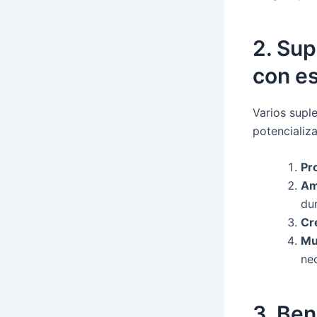
2. Su
con e
Varios supl
potencializ
Pr
Am
dur
Cr
Mu
ne
3. Ben