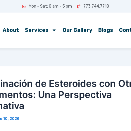
Mon - Sat: 8 am - 5 pm
773.744.7718
About
Services
Our Gallery
Blogs
Con
nación de Esteroides con Ot
mentos: Una Perspectiva
mativa
e 10, 2026