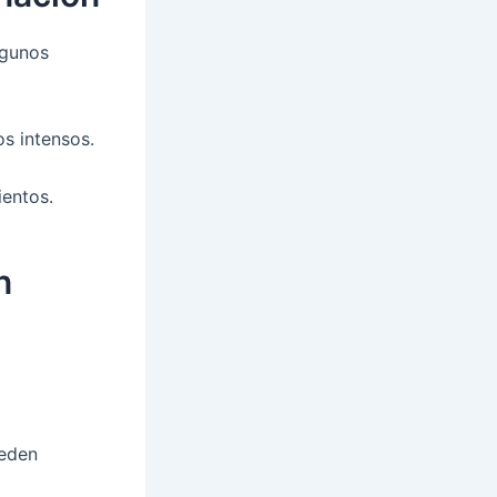
lgunos
s intensos.
ientos.
n
ueden