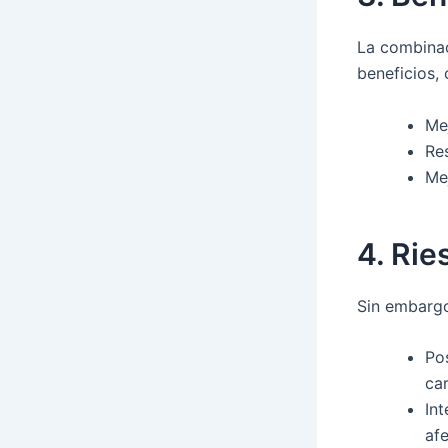
La combinac
beneficios,
Me
Re
Me
4. Rie
Sin embargo
Po
ca
In
afe