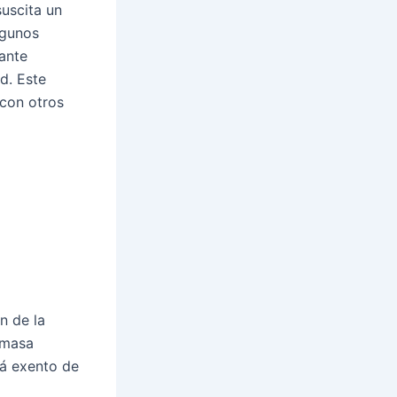
uscita un
lgunos
tante
d. Este
 con otros
n de la
 masa
tá exento de