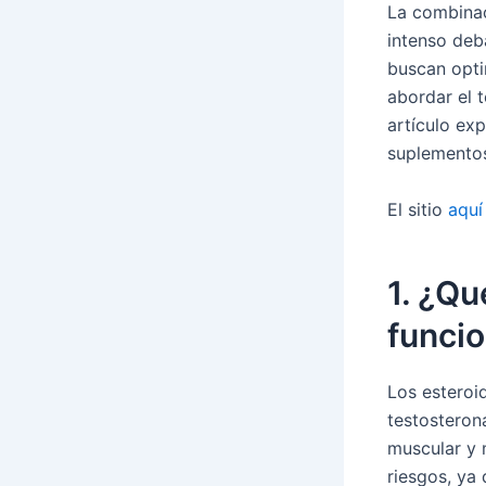
La combinac
intenso deb
buscan opti
abordar el 
artículo ex
suplementos
El sitio
aquí
1. ¿Qu
funci
Los esteroid
testosteron
muscular y 
riesgos, ya