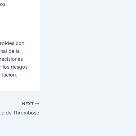
os.
eroides con
nal de la
decisiones
 los riesgos
ntación.
NEXT
que de Thrombose