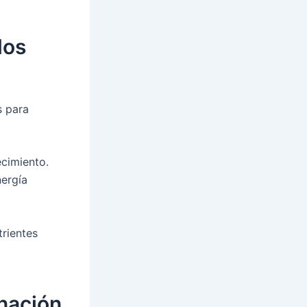
dos
s para
ecimiento.
ergía
rientes
inación