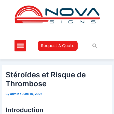
Skip
Post
to
navigation
content
Request A Quote
Stéroïdes et Risque de
Thrombose
By
admin
/
June 10, 2026
Introduction