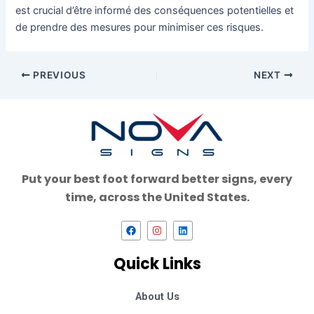
est crucial d’être informé des conséquences potentielles et
de prendre des mesures pour minimiser ces risques.
PREVIOUS
NEXT
Put your best foot forward better signs, every
time, across the United States.
F
I
L
a
n
i
c
s
n
e
t
k
Quick Links
b
a
e
o
g
d
o
r
i
k
a
n
About Us
m