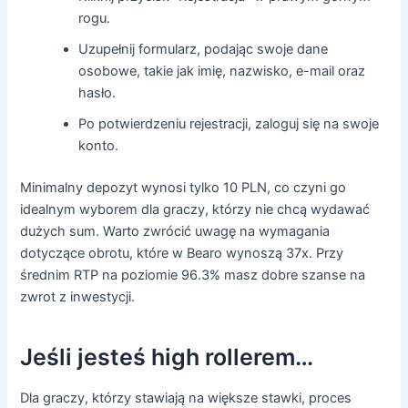
rogu.
Uzupełnij formularz, podając swoje dane
osobowe, takie jak imię, nazwisko, e-mail oraz
hasło.
Po potwierdzeniu rejestracji, zaloguj się na swoje
konto.
Minimalny depozyt wynosi tylko 10 PLN, co czyni go
idealnym wyborem dla graczy, którzy nie chcą wydawać
dużych sum. Warto zwrócić uwagę na wymagania
dotyczące obrotu, które w Bearo wynoszą 37x. Przy
średnim RTP na poziomie 96.3% masz dobre szanse na
zwrot z inwestycji.
Jeśli jesteś high rollerem…
Dla graczy, którzy stawiają na większe stawki, proces