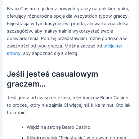
Bearo Casino to jeden z nowych graczy na polskim rynku,
oferujący różnorodne opcje dla wszystkich typów graczy.
Rejestracja w tym kasynie jest prosta, ale warto znać kilka
szczegółów, aby maksymalnie wykorzystać swoje
doświadczenia. Poniżej przedstawiam różne podejścia w
zależności od typu gracza. Można zacząć od
oficjalnej
strony
, aby zapoznać się z ofertą.
Jeśli jesteś casualowym
graczem…
Jeśli grasz od czasu do czasu, rejestracja w Bearo Casino
to proces, który nie zajmie Ci więcej niż kilka minut. Oto jak
to zrobić:
Wejdź na stronę Bearo Casino.
Kliknij przycisk “Rejestracja” w prawym górnym