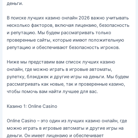
деньги.
В поиске лучших казино онлайн 2026 важно учитывать
несколько факторов, включая лицензию, безопасность
и репутацию. Мы будем рассматривать только
проверенные сайты, которые имеют положительную
репутацию и обеспечивают безопасность игроков.
Ниже мы представим вам список лучших казино
онлайн, где можно играть в игровые автоматы,
рулетку, блэкджек и другие игры на деньги. Мы будем
рассматривать как новые, так и проверенные казино,
чтобы помочь вам найти лучшее для вас.
Казино 1: Online Casino
Online Casino – это один из лучших казино онлайн, где
можно играть в игровые автоматы и другие игры на
деньги. Он имеет лицензию и обеспечивает