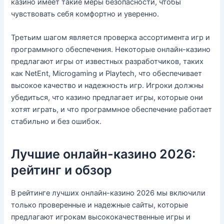
казино имеет такие меры безопасности, чтобы
чувствовать себя комфортно и уверенно.
Третьим шагом является проверка ассортимента игр и
программного обеспечения. Некоторые онлайн-казино
предлагают игры от известных разработчиков, таких
как NetEnt, Microgaming и Playtech, что обеспечивает
высокое качество и надежность игр. Игроки должны
убедиться, что казино предлагает игры, которые они
хотят играть, и что программное обеспечение работает
стабильно и без ошибок.
Лучшие онлайн-казино 2026:
рейтинг и обзор
В рейтинге лучших онлайн-казино 2026 мы включили
только проверенные и надежные сайты, которые
предлагают игрокам высококачественные игры и