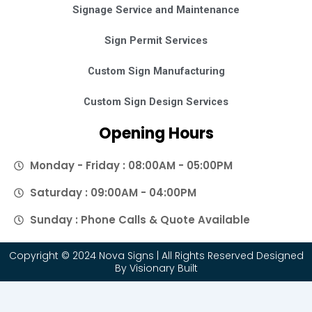
Signage Service and Maintenance
Sign Permit Services
Custom Sign Manufacturing
Custom Sign Design Services
Opening Hours
Monday - Friday : 08:00AM - 05:00PM
Saturday : 09:00AM - 04:00PM
Sunday : Phone Calls & Quote Available
Copyright © 2024 Nova Signs | All Rights Reserved Designed
By
Visionary Built