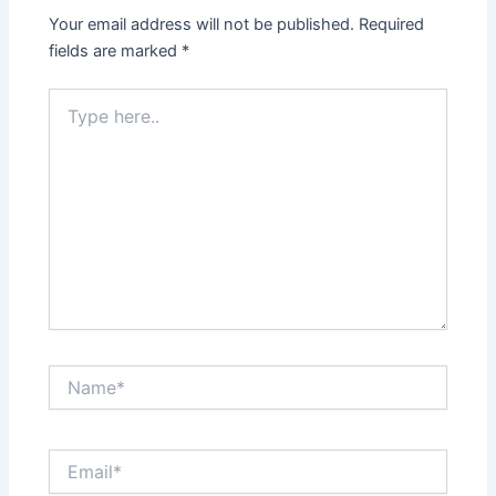
Your email address will not be published.
Required
fields are marked
*
Type
here..
Name*
Email*