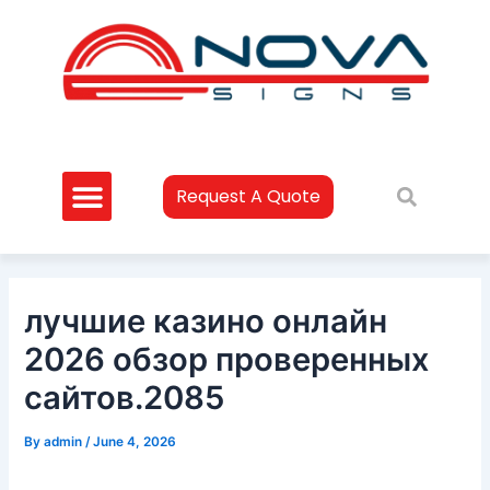
Skip
Post
to
navigation
content
Request A Quote
лучшие казино онлайн
2026 обзор проверенных
сайтов.2085
By
admin
/
June 4, 2026