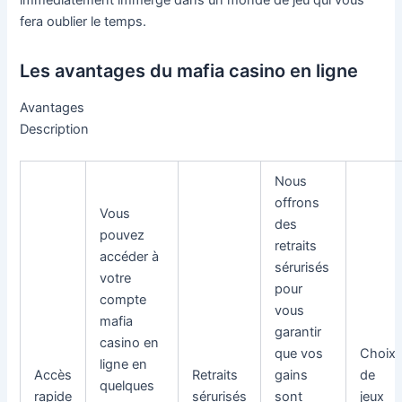
fera oublier le temps.
Les avantages du mafia casino en ligne
Avantages
Description
Nous
offrons
Vous
des
pouvez
retraits
accéder à
sérurisés
votre
pour
compte
vous
mafia
garantir
casino en
que vos
Choix
ligne en
Accès
Retraits
gains
de
quelques
rapide
sérurisés
sont
jeux