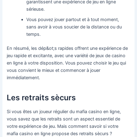
garantissent une expérience de jeu en ligne
sérieuse.
Vous pouvez jouer partout et à tout moment,
sans avoir à vous soucier de la distance ou du
temps.
En résumé, les dép&ot;s rapides offrent une expérience de
jeu rapide et excitante, avec une variété de jeux de casino
en ligne à votre disposition. Vous pouvez choisir le jeu qui
vous convient le mieux et commencer à jouer
immédiatement.
Les retraits sècurs
Si vous êtes un joueur régulier du mafia casino en ligne,
vous savez que les retraits sont un aspect essentiel de
votre expérience de jeu. Mais comment savoir si votre
mafia casino en ligne propose des retraits sècurs ?