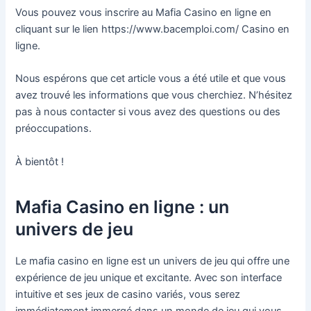
Vous pouvez vous inscrire au Mafia Casino en ligne en
cliquant sur le lien https://www.bacemploi.com/ Casino en
ligne.
Nous espérons que cet article vous a été utile et que vous
avez trouvé les informations que vous cherchiez. N’hésitez
pas à nous contacter si vous avez des questions ou des
préoccupations.
À bientôt !
Mafia Casino en ligne : un
univers de jeu
Le mafia casino en ligne est un univers de jeu qui offre une
expérience de jeu unique et excitante. Avec son interface
intuitive et ses jeux de casino variés, vous serez
immédiatement immergé dans un monde de jeu qui vous