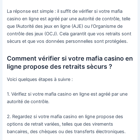
La réponse est simple : il suffit de vérifier si votre mafia
casino en ligne est agréé par une autorité de contrôle, telle
que l’Autorité des jeux en ligne (AJE) ou l’Organisme de
contrôle des jeux (OCJ). Cela garantit que vos retraits sont
sècurs et que vos données personnelles sont protégées.
Comment vérifier si votre mafia casino en
ligne propose des retraits sècurs ?
Voici quelques étapes à suivre :
1. Vérifiez si votre mafia casino en ligne est agréé par une
autorité de contrôle.
2. Regardez si votre mafia casino en ligne propose des
options de retrait variées, telles que des virements
bancaires, des chèques ou des transferts électroniques.