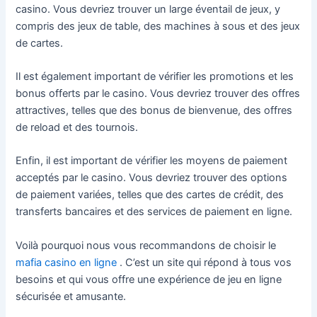
casino. Vous devriez trouver un large éventail de jeux, y
compris des jeux de table, des machines à sous et des jeux
de cartes.
Il est également important de vérifier les promotions et les
bonus offerts par le casino. Vous devriez trouver des offres
attractives, telles que des bonus de bienvenue, des offres
de reload et des tournois.
Enfin, il est important de vérifier les moyens de paiement
acceptés par le casino. Vous devriez trouver des options
de paiement variées, telles que des cartes de crédit, des
transferts bancaires et des services de paiement en ligne.
Voilà pourquoi nous vous recommandons de choisir le
mafia casino en ligne
. C’est un site qui répond à tous vos
besoins et qui vous offre une expérience de jeu en ligne
sécurisée et amusante.