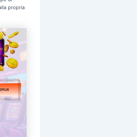
lla propria