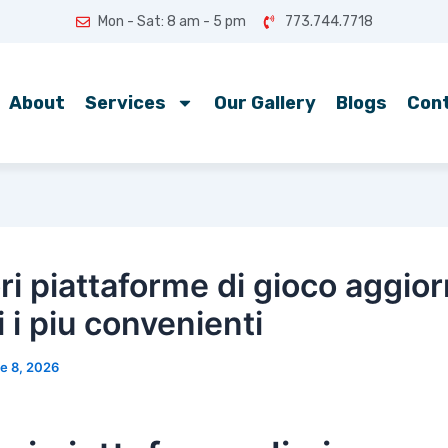
Mon - Sat: 8 am - 5 pm
773.744.7718
About
Services
Our Gallery
Blogs
Con
ri piattaforme di gioco aggio
 i piu convenienti
e 8, 2026