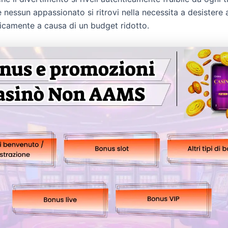
 nessun appassionato si ritrovi nella necessita a desistere a
icamente a causa di un budget ridotto.