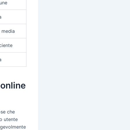
une
a
a media
ciente
a
 online
ose che
lo utente
 agevolmente