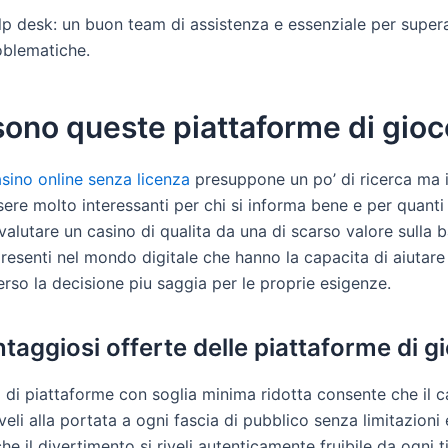
p desk: un buon team di assistenza e essenziale per supera
oblematiche.
ono queste piattaforme di gioc
sino online senza licenza
presuppone un po’ di ricerca ma 
sere molto interessanti per chi si informa bene e per quanti
valutare un casino di qualita da una di scarso valore sulla b
resenti nel mondo digitale che hanno la capacita di aiutare
rso la decisione piu saggia per le proprie esigenze.
ntaggiosi offerte delle piattaforme di g
 di piattaforme con soglia minima ridotta consente che il c
riveli alla portata a ogni fascia di pubblico senza limitazio
he il divertimento si riveli autenticamente fruibile da ogni t