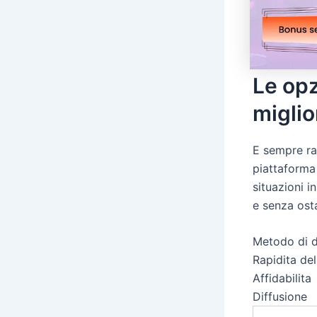
Le opz
miglio
E sempre rac
piattaforma 
situazioni i
e senza osta
Metodo di 
Rapidita del 
Affidabilita
Diffusione