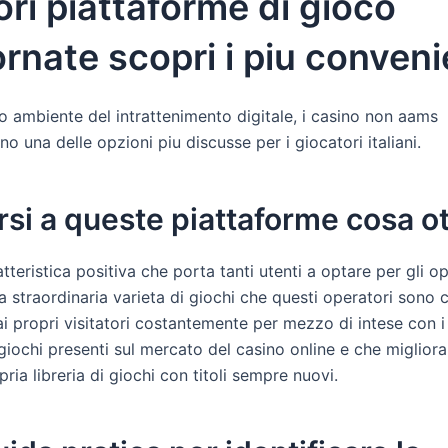
ori piattaforme di gioco
rnate scopri i piu conveni
o ambiente del intrattenimento digitale, i casino non aams
o una delle opzioni piu discusse per i giocatori italiani.
rsi a queste piattaforme cosa ot
atteristica positiva che porta tanti utenti a optare per gli op
 la straordinaria varieta di giochi che questi operatori sono 
i propri visitatori costantemente per mezzo di intese con i 
giochi presenti sul mercato del casino online e che miglior
pria libreria di giochi con titoli sempre nuovi.