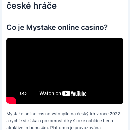
české hráče
Co je Mystake online casino?
Mystake online casino vstoupilo na český trh v roce 2022
a rychle si získalo pozornost díky široké nabídce her a
atraktivním bonusům. Platforma je provozována