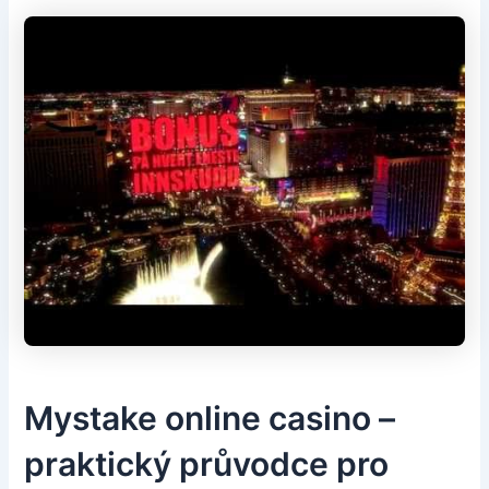
Mystake online casino –
praktický průvodce pro