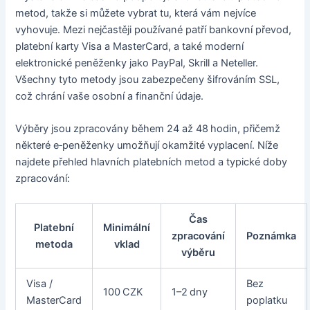
metod, takže si můžete vybrat tu, která vám nejvíce
vyhovuje. Mezi nejčastěji používané patří bankovní převod,
platební karty Visa a MasterCard, a také moderní
elektronické peněženky jako PayPal, Skrill a Neteller.
Všechny tyto metody jsou zabezpečeny šifrováním SSL,
což chrání vaše osobní a finanční údaje.
Výběry jsou zpracovány během 24 až 48 hodin, přičemž
některé e‑peněženky umožňují okamžité vyplacení. Níže
najdete přehled hlavních platebních metod a typické doby
zpracování:
Čas
Platební
Minimální
zpracování
Poznámka
metoda
vklad
výběru
Visa /
Bez
100 CZK
1–2 dny
MasterCard
poplatku