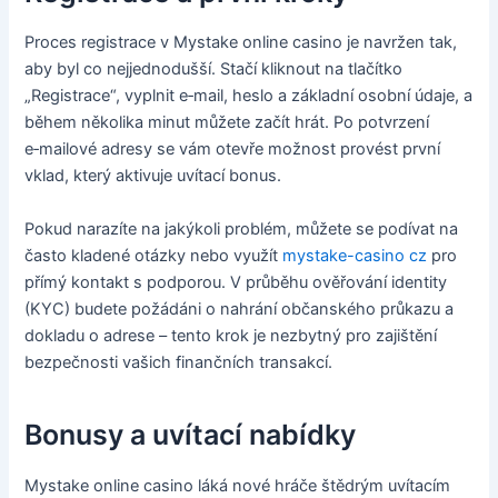
Proces registrace v Mystake online casino je navržen tak,
aby byl co nejjednodušší. Stačí kliknout na tlačítko
„Registrace“, vyplnit e‑mail, heslo a základní osobní údaje, a
během několika minut můžete začít hrát. Po potvrzení
e‑mailové adresy se vám otevře možnost provést první
vklad, který aktivuje uvítací bonus.
Pokud narazíte na jakýkoli problém, můžete se podívat na
často kladené otázky nebo využít
mystake-casino cz
pro
přímý kontakt s podporou. V průběhu ověřování identity
(KYC) budete požádáni o nahrání občanského průkazu a
dokladu o adrese – tento krok je nezbytný pro zajištění
bezpečnosti vašich finančních transakcí.
Bonusy a uvítací nabídky
Mystake online casino láká nové hráče štědrým uvítacím