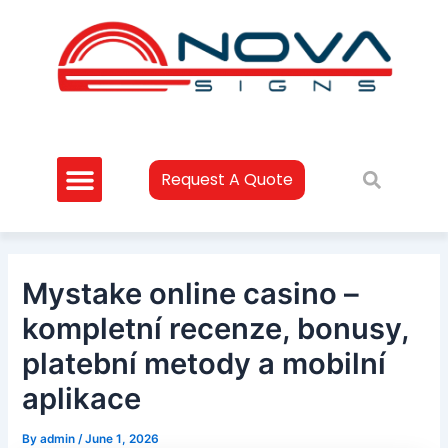
Skip
Post
to
navigation
content
Request A Quote
Mystake online casino –
kompletní recenze, bonusy,
platební metody a mobilní
aplikace
By
admin
/
June 1, 2026