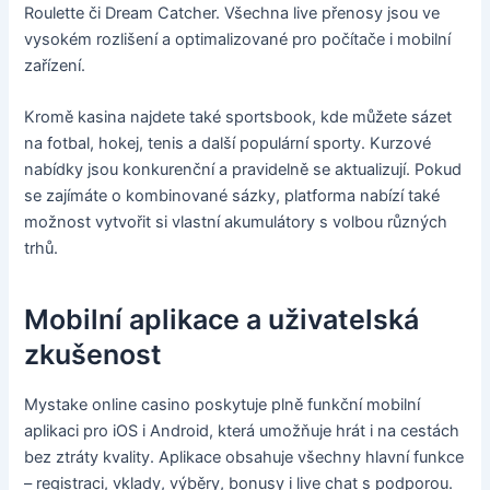
Roulette či Dream Catcher. Všechna live přenosy jsou ve
vysokém rozlišení a optimalizované pro počítače i mobilní
zařízení.
Kromě kasina najdete také sportsbook, kde můžete sázet
na fotbal, hokej, tenis a další populární sporty. Kurzové
nabídky jsou konkurenční a pravidelně se aktualizují. Pokud
se zajímáte o kombinované sázky, platforma nabízí také
možnost vytvořit si vlastní akumulátory s volbou různých
trhů.
Mobilní aplikace a uživatelská
zkušenost
Mystake online casino poskytuje plně funkční mobilní
aplikaci pro iOS i Android, která umožňuje hrát i na cestách
bez ztráty kvality. Aplikace obsahuje všechny hlavní funkce
– registraci, vklady, výběry, bonusy i live chat s podporou.