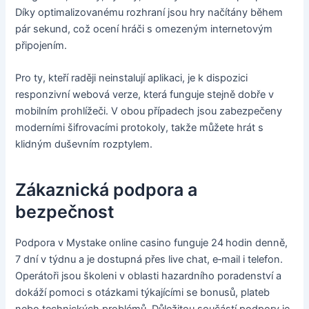
Díky optimalizovanému rozhraní jsou hry načítány během
pár sekund, což ocení hráči s omezeným internetovým
připojením.
Pro ty, kteří raději neinstalují aplikaci, je k dispozici
responzivní webová verze, která funguje stejně dobře v
mobilním prohlížeči. V obou případech jsou zabezpečeny
moderními šifrovacími protokoly, takže můžete hrát s
klidným duševním rozptylem.
Zákaznická podpora a
bezpečnost
Podpora v Mystake online casino funguje 24 hodin denně,
7 dní v týdnu a je dostupná přes live chat, e‑mail i telefon.
Operátoři jsou školeni v oblasti hazardního poradenství a
dokáží pomoci s otázkami týkajícími se bonusů, plateb