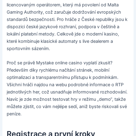
licencovaným operátorem, který má povolení od Malta
Gaming Authority, což zaručuje dodržování evropských
standardů bezpečnosti. Pro hráče z České republiky jsou k
dispozici české jazykové rozhraní, podpora v češtině a
lokální platební metody. Celkově jde o moderní kasino,
které kombinuje klasické automaty s live dealerem a
sportovním sázením.
Proč se právě Mystake online casino vyplatí zkusit?
Především díky rychlému načítání stránek, mobilní
optimalizaci a transparentnímu přístupu k podmínkám.
Všichni hráči najdou na webu podrobné informace o RTP
jednotlivých her, což usnadňuje informované rozhodování.
Navíc je zde možnost testovat hry v režimu „demo“, takže
můžete zjistit, co vám nejlépe sedí, aniž byste riskovali své
peníze.
Registrace a první kroky