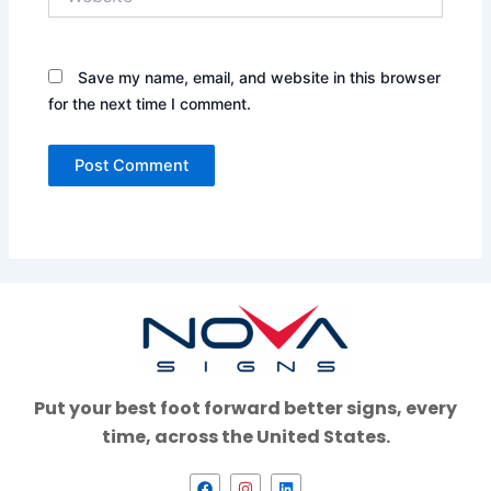
Save my name, email, and website in this browser
for the next time I comment.
Put your best foot forward better signs, every
time, across the United States.
F
I
L