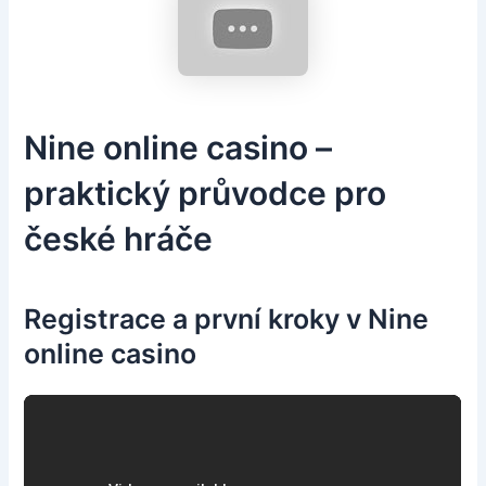
Nine online casino –
praktický průvodce pro
české hráče
Registrace a první kroky v Nine
online casino