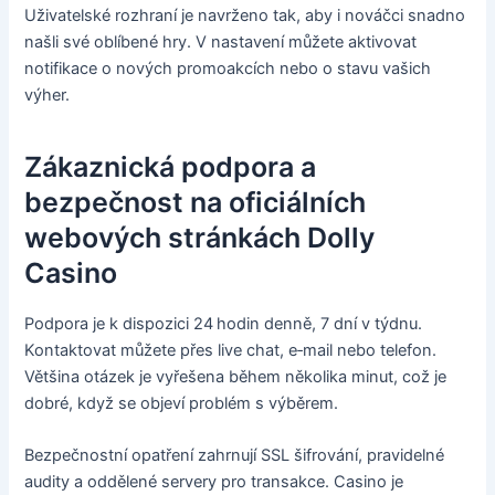
Uživatelské rozhraní je navrženo tak, aby i nováčci snadno
našli své oblíbené hry. V nastavení můžete aktivovat
notifikace o nových promoakcích nebo o stavu vašich
výher.
Zákaznická podpora a
bezpečnost na oficiálních
webových stránkách Dolly
Casino
Podpora je k dispozici 24 hodin denně, 7 dní v týdnu.
Kontaktovat můžete přes live chat, e‑mail nebo telefon.
Většina otázek je vyřešena během několika minut, což je
dobré, když se objeví problém s výběrem.
Bezpečnostní opatření zahrnují SSL šifrování, pravidelné
audity a oddělené servery pro transakce. Casino je