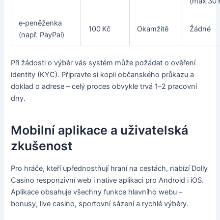
(max 30 
e‑peněženka
100 Kč
Okamžitě
Žádné
(např. PayPal)
Při žádosti o výběr vás systém může požádat o ověření
identity (KYC). Připravte si kopii občanského průkazu a
doklad o adrese – celý proces obvykle trvá 1–2 pracovní
dny.
Mobilní aplikace a uživatelská
zkušenost
Pro hráče, kteří upřednostňují hraní na cestách, nabízí Dolly
Casino responzivní web i native aplikaci pro Android i iOS.
Aplikace obsahuje všechny funkce hlavního webu –
bonusy, live casino, sportovní sázení a rychlé výběry.