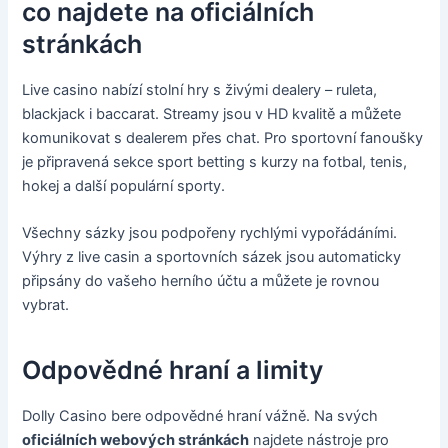
co najdete na oficiálních
stránkách
Live casino nabízí stolní hry s živými dealery – ruleta,
blackjack i baccarat. Streamy jsou v HD kvalitě a můžete
komunikovat s dealerem přes chat. Pro sportovní fanoušky
je připravená sekce sport betting s kurzy na fotbal, tenis,
hokej a další populární sporty.
Všechny sázky jsou podpořeny rychlými vypořádáními.
Výhry z live casin a sportovních sázek jsou automaticky
připsány do vašeho herního účtu a můžete je rovnou
vybrat.
Odpovědné hraní a limity
Dolly Casino bere odpovědné hraní vážně. Na svých
oficiálních webových stránkách
najdete nástroje pro