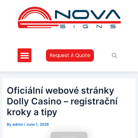
Skip
Post
to
navigation
content
Request A Quote
Oficiální webové stránky
Dolly Casino – registrační
kroky a tipy
By
admin
/
June 1, 2026