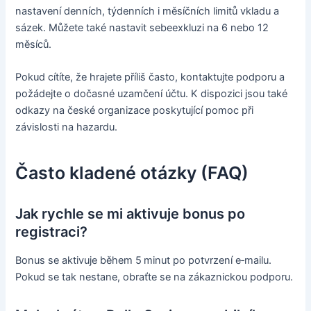
nastavení denních, týdenních i měsíčních limitů vkladu a
sázek. Můžete také nastavit sebeexkluzi na 6 nebo 12
měsíců.
Pokud cítíte, že hrajete příliš často, kontaktujte podporu a
požádejte o dočasné uzamčení účtu. K dispozici jsou také
odkazy na české organizace poskytující pomoc při
závislosti na hazardu.
Často kladené otázky (FAQ)
Jak rychle se mi aktivuje bonus po
registraci?
Bonus se aktivuje během 5 minut po potvrzení e‑mailu.
Pokud se tak nestane, obraťte se na zákaznickou podporu.