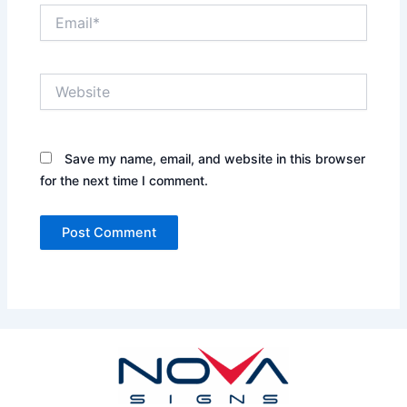
Email*
Website
Save my name, email, and website in this browser
for the next time I comment.