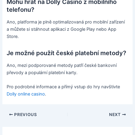
Mohu hrát na Dolly Casino z mobilního
telefonu?
Ano, platforma je plně optimalizovaná pro mobilní zařízení
a můžete si stáhnout aplikaci z Google Play nebo App
Store.
Je možné použít české platební metody?
Ano, mezi podporované metody patří české bankovní
převody a populární platební karty.
Pro podrobné informace a přímý vstup do hry navštivte
Dolly online casino
.
PREVIOUS
NEXT