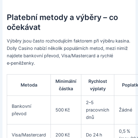
Platební metody a výběry – co
očekávat
Výběry jsou často rozhodujícím faktorem při výběru kasina.
Dolly Casino nabízí několik populárních metod, mezi nimiž
najdete bankovní převod, Visa/Mastercard a rychlé
e‑peněženky.
Minimální
Rychlost
Metoda
Poplat
částka
výplaty
2–5
Bankovní
500 Kč
pracovních
Žádné
převod
dnů
0,5 %
Visa/Mastercard
200 Kč
Do 24 h