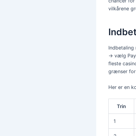
chancer for 
vilkårene g
Indbe
Indbetaling
→ vælg Pay
fleste casi
grænser for
Her er en ko
Trin
1