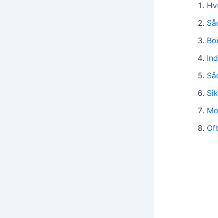
Hv
Så
Bo
In
Så
Sik
Mo
Of