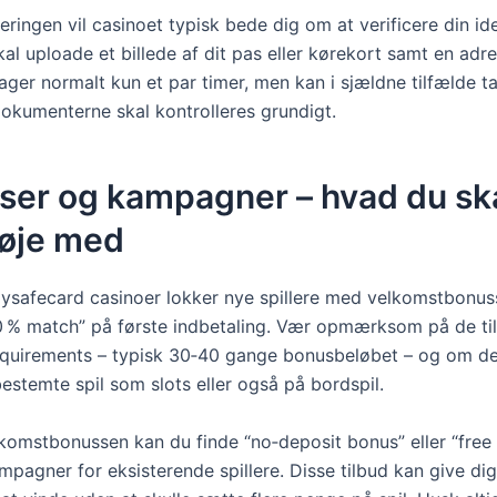
reringen vil casinoet typisk bede dig om at verificere din ide
al uploade et billede af dit pas eller kørekort samt en adr
ger normalt kun et par timer, men kan i sjældne tilfælde ta
dokumenterne skal kontrolleres grundigt.
ser og kampagner – hvad du sk
 øje med
aysafecard casinoer lokker nye spillere med velkomstbonusse
0 % match” på første indbetaling. Vær opmærksom på de ti
quirements – typisk 30‑40 gange bonusbeløbet – og om d
estemte spil som slots eller også på bordspil.
komstbonussen kan du finde “no‑deposit bonus” eller “free
mpagner for eksisterende spillere. Disse tilbud kan give dig