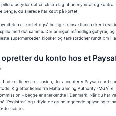
spillere betyder det en ekstra lag af anonymitet og kontrol
e penge, du allerede har købt på kortet.
miteten er kortet også hurtigt: transaktionen sker i realti
spille med det samme. Der er ingen månedlige gebyrer, og 
fleste supermarkeder, kiosker og tankstationer rundt om i l
opretter du konto hos et Paysa
o
du finde et licenseret casino, der accepterer Paysafecard s
tode. Kig efter licens fra Malta Gaming Authority (MGA) el
mmission – begge er anerkendte i Danmark. Når du har va
k på “Registrer” og udfyld de grundlæggende oplysninger: na
fødselsdato.