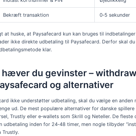
Indtast kortnummer & PIN
Øjeblikkelig
Bekræft transaktion
0‑5 sekunder
gt at huske, at Paysafecard kun kan bruges til indbetalinger
lader ikke direkte udbetaling til Paysafecard. Derfor skal d
betalingsmetode klar.
 hæver du gevinster – withdraw
ysafecard og alternativer
ard ikke understøtter udbetaling, skal du vælge en anden 
penge ud. De mest populære alternativer for danske spillere 
el, Trustly eller e‑wallets som Skrill og Neteller. De fleste
n udbetaling inden for 24‑48 timer, men nogle tilbyder “ins
 Trustly.