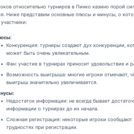
оков относительно турниров в Пинко казино порой си
я. Ниже представим основные плюсы и минусы, о кот
участники:
юсы:
Конкуренция: турниры создают дух конкуренции, к
может быть очень увлекательным.
Фан: участие в турнирах приносит удовольствие и р
Возможность выигрыша: многие игроки отмечают, ч
выигрыш значительно увеличивается.
нусы:
Недостаток информации: не всегда бывает достато
информации о турнирах до их начала.
Сложная регистрация: некоторые игроки сообщают 
трудностях при регистрации.