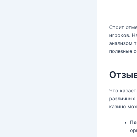
Стоит отме
игроков. 
анализом т
полезные с
Отзыв
Что касает
различных 
казино мож
По
ор