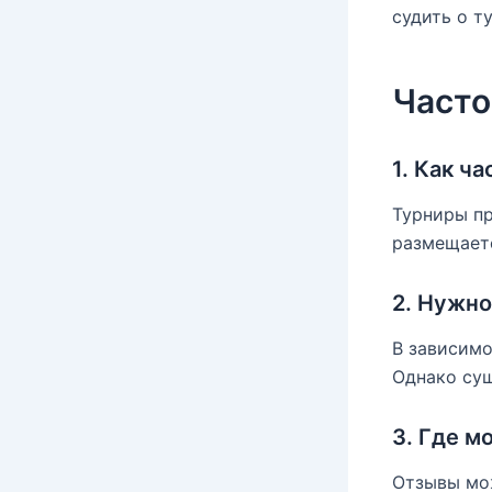
судить о т
Часто
1. Как ч
Турниры пр
размещаетс
2. Нужно
В зависимо
Однако су
3. Где м
Отзывы мож