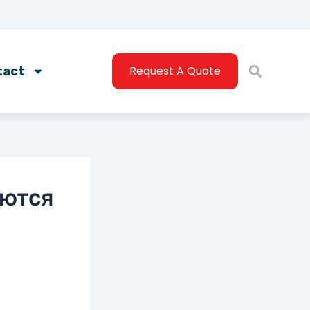
Request A Quote
tact
аются