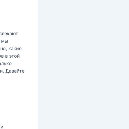
ивлекают
е мы
но, какие
в в этой
олько
и. Давайте
ми