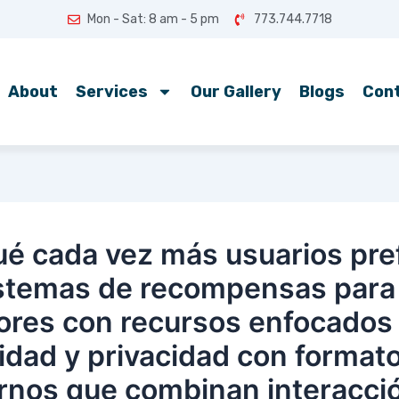
Mon - Sat: 8 am - 5 pm
773.744.7718
About
Services
Our Gallery
Blogs
Con
ué cada vez más usuarios pre
istemas de recompensas para
ores con recursos enfocados
idad y privacidad con format
nos que combinan interacci