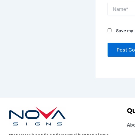
Name*
Save my n
Qu
Abo