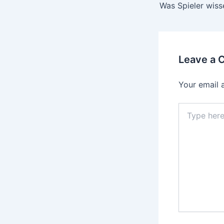
Leave a
Your email 
Type
here..