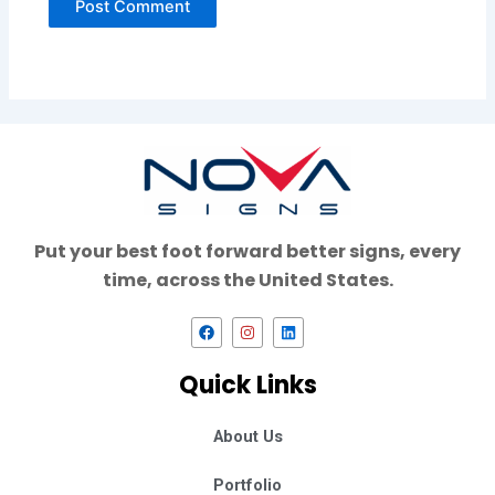
Put your best foot forward better signs, every
time, across the United States.
F
I
L
a
n
i
c
s
n
e
t
k
Quick Links
b
a
e
o
g
d
o
r
i
k
a
n
About Us
m
Portfolio