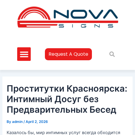
Skip
Post
to
navigation
content
Request A Quote
Проститутки Красноярска:
Интимный Досуг без
Предварительных Бесед
By
admin
/
April 2, 2026
Казалось бы, мир интимных услуг всегда обходится