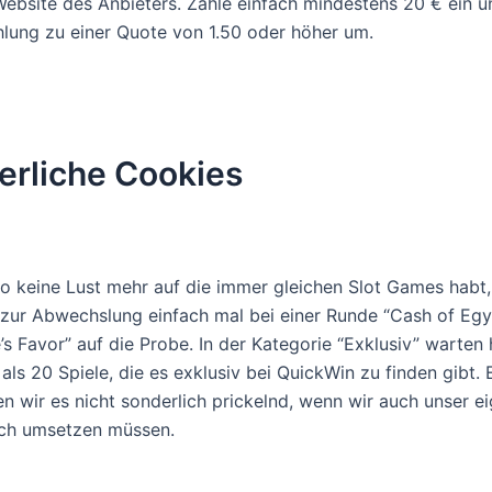
Website des Anbieters. Zahle einfach mindestens 20 € ein u
hlung zu einer Quote von 1.50 oder höher um.
erliche Cookies
so keine Lust mehr auf die immer gleichen Slot Games habt, 
zur Abwechslung einfach mal bei einer Runde “Cash of Egy
’s Favor” auf die Probe. In der Kategorie “Exklusiv” warten
ls 20 Spiele, die es exklusiv bei QuickWin zu finden gibt. 
en wir es nicht sonderlich prickelnd, wenn wir auch unser e
ach umsetzen müssen.