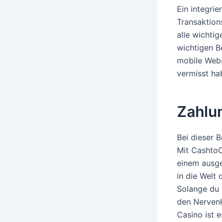
Ein integrie
Transaktion
alle wichtig
wichtigen B
mobile Webs
vermisst ha
Zahlu
Bei dieser 
Mit CashtoC
einem ausge
in die Welt
Solange du 
den Nervenk
Casino ist 