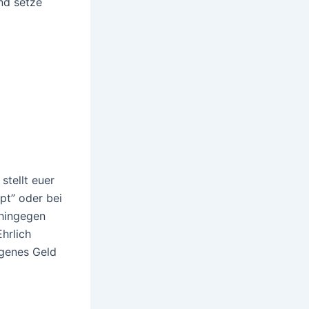
nd setze
stellt euer
pt” oder bei
 hingegen
Ehrlich
igenes Geld