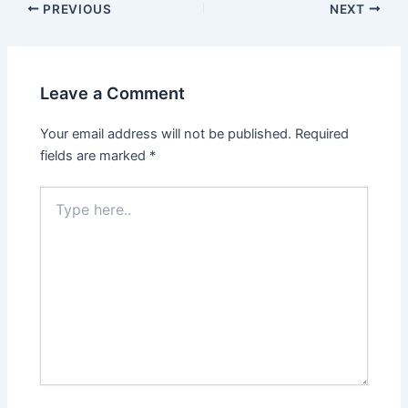
PREVIOUS
NEXT
Leave a Comment
Your email address will not be published.
Required
fields are marked
*
Type
here..