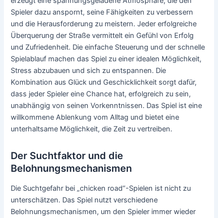
erzeugt eine spannungsgeladene Atmosphäre, die den
Spieler dazu anspornt, seine Fähigkeiten zu verbessern
und die Herausforderung zu meistern. Jeder erfolgreiche
Überquerung der Straße vermittelt ein Gefühl von Erfolg
und Zufriedenheit. Die einfache Steuerung und der schnelle
Spielablauf machen das Spiel zu einer idealen Möglichkeit,
Stress abzubauen und sich zu entspannen. Die
Kombination aus Glück und Geschicklichkeit sorgt dafür,
dass jeder Spieler eine Chance hat, erfolgreich zu sein,
unabhängig von seinen Vorkenntnissen. Das Spiel ist eine
willkommene Ablenkung vom Alltag und bietet eine
unterhaltsame Möglichkeit, die Zeit zu vertreiben.
Der Suchtfaktor und die
Belohnungsmechanismen
Die Suchtgefahr bei „chicken road“-Spielen ist nicht zu
unterschätzen. Das Spiel nutzt verschiedene
Belohnungsmechanismen, um den Spieler immer wieder