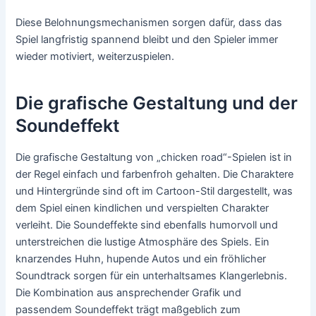
Diese Belohnungsmechanismen sorgen dafür, dass das
Spiel langfristig spannend bleibt und den Spieler immer
wieder motiviert, weiterzuspielen.
Die grafische Gestaltung und der
Soundeffekt
Die grafische Gestaltung von „chicken road“-Spielen ist in
der Regel einfach und farbenfroh gehalten. Die Charaktere
und Hintergründe sind oft im Cartoon-Stil dargestellt, was
dem Spiel einen kindlichen und verspielten Charakter
verleiht. Die Soundeffekte sind ebenfalls humorvoll und
unterstreichen die lustige Atmosphäre des Spiels. Ein
knarzendes Huhn, hupende Autos und ein fröhlicher
Soundtrack sorgen für ein unterhaltsames Klangerlebnis.
Die Kombination aus ansprechender Grafik und
passendem Soundeffekt trägt maßgeblich zum