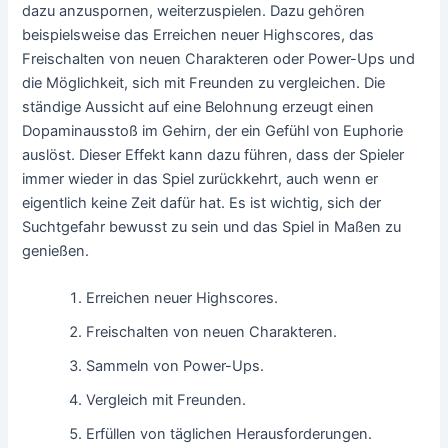
dazu anzuspornen, weiterzuspielen. Dazu gehören
beispielsweise das Erreichen neuer Highscores, das
Freischalten von neuen Charakteren oder Power-Ups und
die Möglichkeit, sich mit Freunden zu vergleichen. Die
ständige Aussicht auf eine Belohnung erzeugt einen
Dopaminausstoß im Gehirn, der ein Gefühl von Euphorie
auslöst. Dieser Effekt kann dazu führen, dass der Spieler
immer wieder in das Spiel zurückkehrt, auch wenn er
eigentlich keine Zeit dafür hat. Es ist wichtig, sich der
Suchtgefahr bewusst zu sein und das Spiel in Maßen zu
genießen.
Erreichen neuer Highscores.
Freischalten von neuen Charakteren.
Sammeln von Power-Ups.
Vergleich mit Freunden.
Erfüllen von täglichen Herausforderungen.