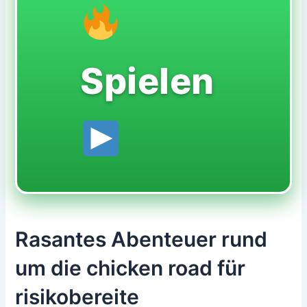
Spielen
Rasantes Abenteuer rund
um die chicken road für
risikobereite