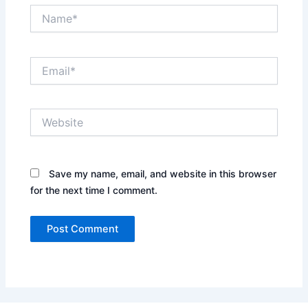
Name*
Email*
Website
Save my name, email, and website in this browser
for the next time I comment.