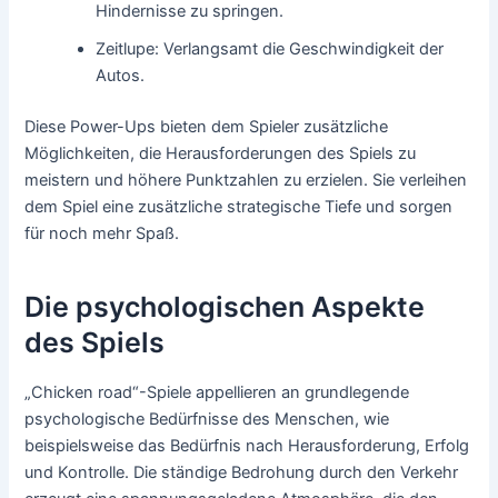
Hindernisse zu springen.
Zeitlupe: Verlangsamt die Geschwindigkeit der
Autos.
Diese Power-Ups bieten dem Spieler zusätzliche
Möglichkeiten, die Herausforderungen des Spiels zu
meistern und höhere Punktzahlen zu erzielen. Sie verleihen
dem Spiel eine zusätzliche strategische Tiefe und sorgen
für noch mehr Spaß.
Die psychologischen Aspekte
des Spiels
„Chicken road“-Spiele appellieren an grundlegende
psychologische Bedürfnisse des Menschen, wie
beispielsweise das Bedürfnis nach Herausforderung, Erfolg
und Kontrolle. Die ständige Bedrohung durch den Verkehr