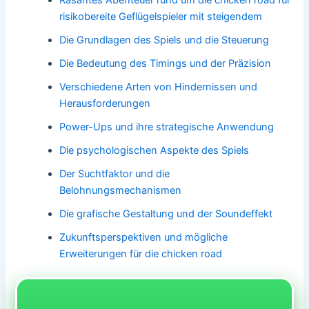
Rasantes Abenteuer rund um die chicken road für
risikobereite Geflügelspieler mit steigendem
Die Grundlagen des Spiels und die Steuerung
Die Bedeutung des Timings und der Präzision
Verschiedene Arten von Hindernissen und
Herausforderungen
Power-Ups und ihre strategische Anwendung
Die psychologischen Aspekte des Spiels
Der Suchtfaktor und die
Belohnungsmechanismen
Die grafische Gestaltung und der Soundeffekt
Zukunftsperspektiven und mögliche
Erweiterungen für die chicken road