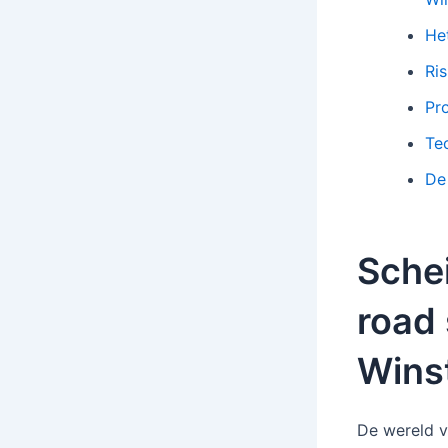
He
Ri
Pr
Te
De
Sche
road
Wins
De wereld v