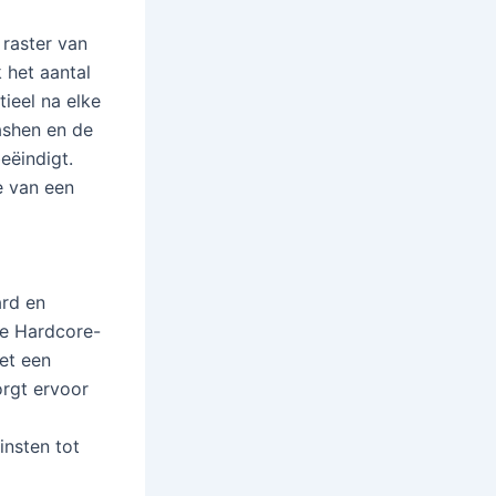
 raster van
 het aantal
ieel na elke
cashen en de
eëindigt.
e van een
ard en
de Hardcore-
et een
orgt ervoor
insten tot