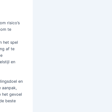
om risico’s
 om te
n het spel
ng af te
de
lstijl en
lingsdoel en
e aanpak,
e het gevoel
 de beste