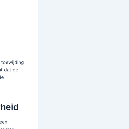
 toewijding
nt dat de
de
rheid
geen