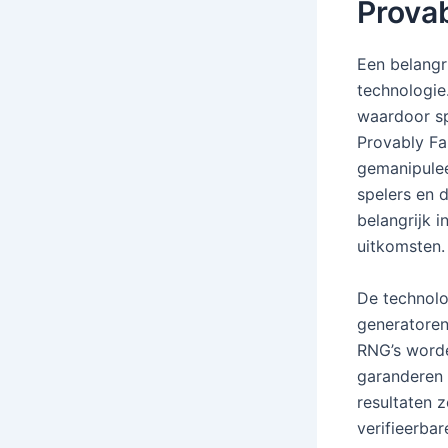
Prova
Een belangri
technologie.
waardoor sp
Provably Fa
gemanipulee
spelers en 
belangrijk 
uitkomsten.
De technolo
generatoren
RNG’s worde
garanderen 
resultaten z
verifieerba