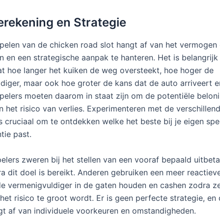
erekening en Strategie
pelen van de chicken road slot hangt af van het vermogen 
n en een strategische aanpak te hanteren. Het is belangrijk
at hoe langer het kuiken de weg oversteekt, hoe hoger de
diger, maar ook hoe groter de kans dat de auto arriveert e
Spelers moeten daarom in staat zijn om de potentiële beloni
 het risico van verlies. Experimenteren met de verschillen
s cruciaal om te ontdekken welke het beste bij je eigen spee
ntie past.
lers zweren bij het stellen van een vooraf bepaald uitbeta
a dit doel is bereikt. Anderen gebruiken een meer reactiev
de vermenigvuldiger in de gaten houden en cashen zodra z
et risico te groot wordt. Er is geen perfecte strategie, en
t af van individuele voorkeuren en omstandigheden.