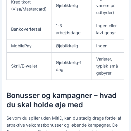
Kreditkort
Øjeblikkelig
variere pr.
(Visa/Mastercard)
udbyder)
1‑3
Ingen eller
Bankoverførsel
arbejdsdage
lavt gebyr
MobilePay
Øjeblikkelig
Ingen
Varierer,
Øjeblikkelig‑1
Skrill/E‑wallet
typisk små
dag
gebyrer
Bonusser og kampagner – hvad
du skal holde øje med
Selvom du spiller uden MitID, kan du stadig drage fordel af
attraktive velkomstbonusser og løbende kampagner. De