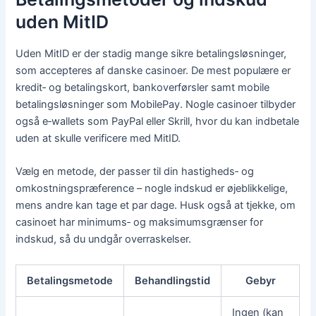
uden MitID
Uden MitID er der stadig mange sikre betalingsløsninger,
som accepteres af danske casinoer. De mest populære er
kredit‑ og betalingskort, bankoverførsler samt mobile
betalingsløsninger som MobilePay. Nogle casinoer tilbyder
også e‑wallets som PayPal eller Skrill, hvor du kan indbetale
uden at skulle verificere med MitID.
Vælg en metode, der passer til din hastigheds‑ og
omkostningspræference – nogle indskud er øjeblikkelige,
mens andre kan tage et par dage. Husk også at tjekke, om
casinoet har minimums‑ og maksimumsgrænser for
indskud, så du undgår overraskelser.
Betalingsmetode
Behandlingstid
Gebyr
Ingen (kan