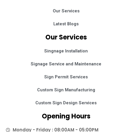
Our Services
Latest Blogs
Our Services
Singnage Installation
Signage Service and Maintenance
Sign Permit Services
Custom Sign Manufacturing
Custom Sign Design Services
Opening Hours
Monday - Friday : 08:00AM - 05:00PM