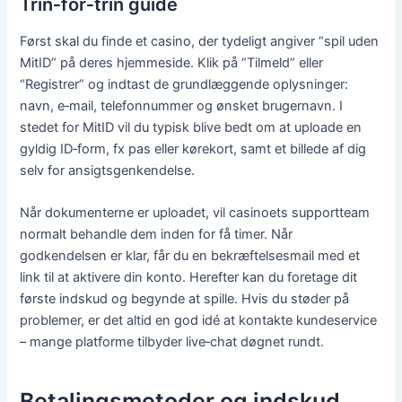
Trin‑for‑trin guide
Først skal du finde et casino, der tydeligt angiver “spil uden
MitID” på deres hjemmeside. Klik på “Tilmeld” eller
“Registrer” og indtast de grundlæggende oplysninger:
navn, e‑mail, telefonnummer og ønsket brugernavn. I
stedet for MitID vil du typisk blive bedt om at uploade en
gyldig ID‑form, fx pas eller kørekort, samt et billede af dig
selv for ansigtsgenkendelse.
Når dokumenterne er uploadet, vil casinoets supportteam
normalt behandle dem inden for få timer. Når
godkendelsen er klar, får du en bekræftelsesmail med et
link til at aktivere din konto. Herefter kan du foretage dit
første indskud og begynde at spille. Hvis du støder på
problemer, er det altid en god idé at kontakte kundeservice
– mange platforme tilbyder live‑chat døgnet rundt.
Betalingsmetoder og indskud