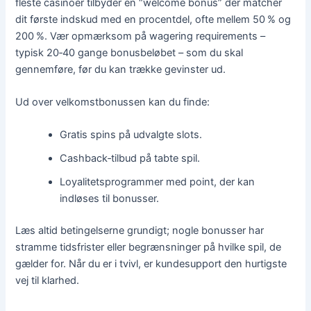
fleste casinoer tilbyder en “welcome bonus” der matcher
dit første indskud med en procentdel, ofte mellem 50 % og
200 %. Vær opmærksom på wagering requirements –
typisk 20‑40 gange bonusbeløbet – som du skal
gennemføre, før du kan trække gevinster ud.
Ud over velkomstbonussen kan du finde:
Gratis spins på udvalgte slots.
Cashback‑tilbud på tabte spil.
Loyalitetsprogrammer med point, der kan
indløses til bonusser.
Læs altid betingelserne grundigt; nogle bonusser har
stramme tidsfrister eller begrænsninger på hvilke spil, de
gælder for. Når du er i tvivl, er kundesupport den hurtigste
vej til klarhed.