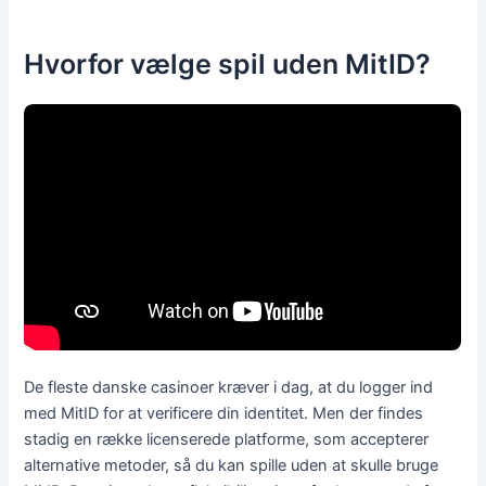
Hvorfor vælge spil uden MitID?
De fleste danske casinoer kræver i dag, at du logger ind
med MitID for at verificere din identitet. Men der findes
stadig en række licenserede platforme, som accepterer
alternative metoder, så du kan spille uden at skulle bruge