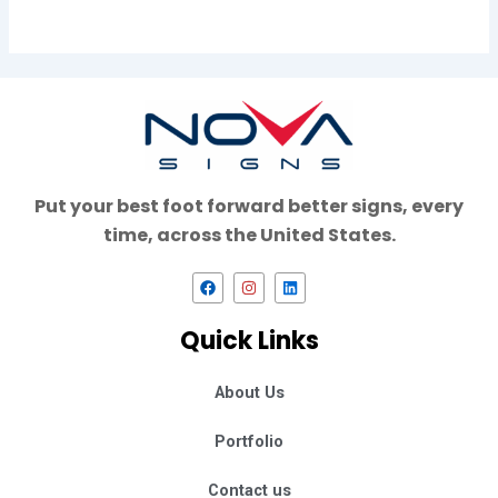
Put your best foot forward better signs, every
time, across the United States.
F
I
L
a
n
i
c
s
n
e
t
k
Quick Links
b
a
e
o
g
d
o
r
i
k
a
n
About Us
m
Portfolio
Contact us