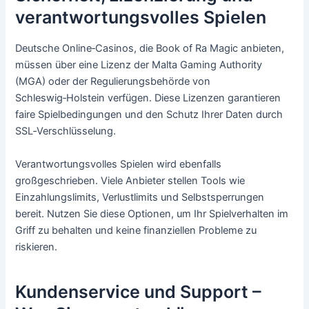
verantwortungsvolles Spielen
Deutsche Online‑Casinos, die Book of Ra Magic anbieten,
müssen über eine Lizenz der Malta Gaming Authority
(MGA) oder der Regulierungsbehörde von
Schleswig‑Holstein verfügen. Diese Lizenzen garantieren
faire Spielbedingungen und den Schutz Ihrer Daten durch
SSL‑Verschlüsselung.
Verantwortungsvolles Spielen wird ebenfalls
großgeschrieben. Viele Anbieter stellen Tools wie
Einzahlungslimits, Verlustlimits und Selbstsperrungen
bereit. Nutzen Sie diese Optionen, um Ihr Spielverhalten im
Griff zu behalten und keine finanziellen Probleme zu
riskieren.
Kundenservice und Support –