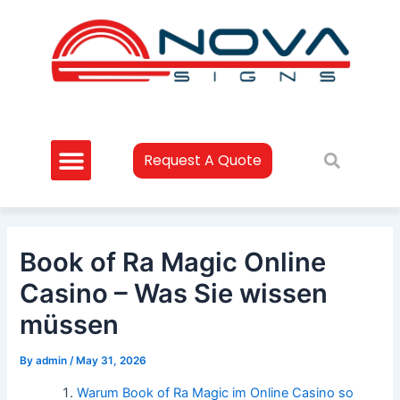
Skip
Post
to
navigation
content
Request A Quote
Book of Ra Magic Online
Casino – Was Sie wissen
müssen
By
admin
/
May 31, 2026
Warum Book of Ra Magic im Online Casino so