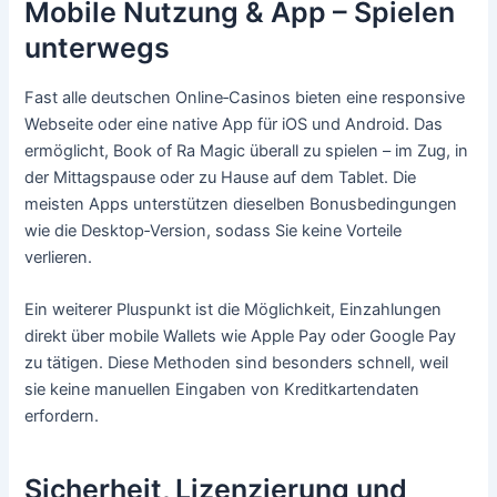
Mobile Nutzung & App – Spielen
unterwegs
Fast alle deutschen Online‑Casinos bieten eine responsive
Webseite oder eine native App für iOS und Android. Das
ermöglicht, Book of Ra Magic überall zu spielen – im Zug, in
der Mittagspause oder zu Hause auf dem Tablet. Die
meisten Apps unterstützen dieselben Bonusbedingungen
wie die Desktop‑Version, sodass Sie keine Vorteile
verlieren.
Ein weiterer Pluspunkt ist die Möglichkeit, Einzahlungen
direkt über mobile Wallets wie Apple Pay oder Google Pay
zu tätigen. Diese Methoden sind besonders schnell, weil
sie keine manuellen Eingaben von Kreditkartendaten
erfordern.
Sicherheit, Lizenzierung und