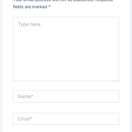
fields are marked
*
Type
here..
Name*
Email*