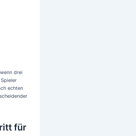
 wenn drei
Spieler
nach echten
tscheidender
itt für