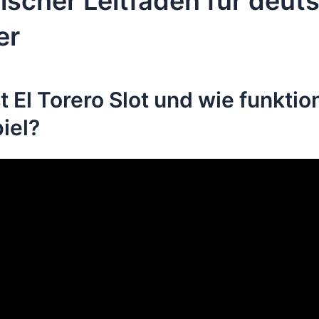
ischer Leitfaden für deut
er
t El Torero Slot und wie funktio
iel?