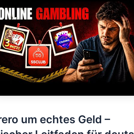
rero um echtes Geld –