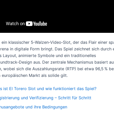
t ein klassischer 5‑Walzen‑Video‑Slot, der das Flair einer s
ena in digitale Form bringt. Das Spiel zeichnet sich durch 
s Layout, animierte Symbole und ein traditionelles
ndtrack‑Design aus. Der zentrale Mechanismus basiert auf
n, wobei sich die Auszahlungsrate (RTP) bei etwa 96,5 % be
 europäischen Markt als solide gilt.
 ist El Torero Slot und wie funktioniert das Spiel?
istrierung und Verifizierung – Schritt für Schritt
nusangebote und ihre Bedingungen