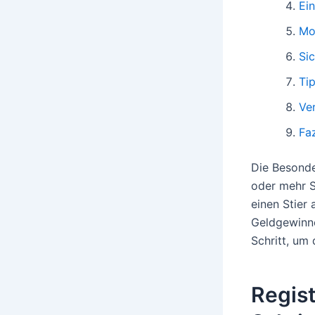
Ei
Mo
Si
Ti
Ver
Faz
Die Besonder
oder mehr S
einen Stier 
Geldgewinne
Schritt, um
Regist