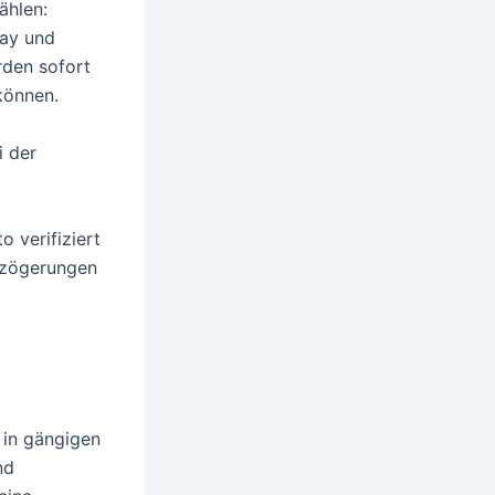
ählen:
pay und
rden sofort
können.
i der
 verifiziert
erzögerungen
 in gängigen
nd