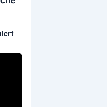
sche
niert