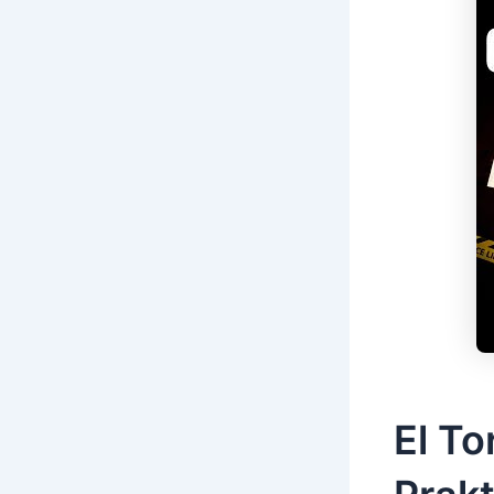
El To