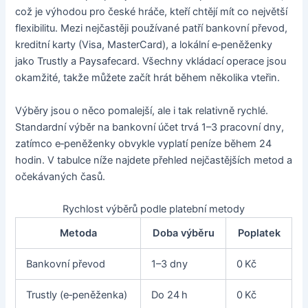
což je výhodou pro české hráče, kteří chtějí mít co největší
flexibilitu. Mezi nejčastěji používané patří bankovní převod,
kreditní karty (Visa, MasterCard), a lokální e‑peněženky
jako Trustly a Paysafecard. Všechny vkládací operace jsou
okamžité, takže můžete začít hrát během několika vteřin.
Výběry jsou o něco pomalejší, ale i tak relativně rychlé.
Standardní výběr na bankovní účet trvá 1–3 pracovní dny,
zatímco e‑peněženky obvykle vyplatí peníze během 24
hodin. V tabulce níže najdete přehled nejčastějších metod a
očekávaných časů.
Rychlost výběrů podle platební metody
Metoda
Doba výběru
Poplatek
Bankovní převod
1–3 dny
0 Kč
Trustly (e‑peněženka)
Do 24 h
0 Kč