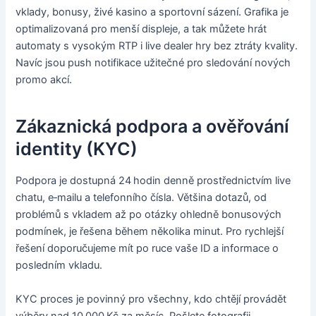
vklady, bonusy, živé kasino a sportovní sázení. Grafika je
optimalizovaná pro menší displeje, a tak můžete hrát
automaty s vysokým RTP i live dealer hry bez ztráty kvality.
Navíc jsou push notifikace užitečné pro sledování nových
promo akcí.
Zákaznická podpora a ověřování
identity (KYC)
Podpora je dostupná 24 hodin denně prostřednictvím live
chatu, e‑mailu a telefonního čísla. Většina dotazů, od
problémů s vkladem až po otázky ohledně bonusových
podmínek, je řešena během několika minut. Pro rychlejší
řešení doporučujeme mít po ruce vaše ID a informace o
posledním vkladu.
KYC proces je povinný pro všechny, kdo chtějí provádět
výběry nad 10 000 Kč za měsíc. Pošlete fotografii