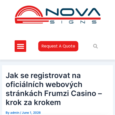
Skip
Post
to
navigation
content
Request A Quote
Jak se registrovat na
oficiálních webových
stránkách Frumzi Casino –
krok za krokem
By
admin
/
June 1, 2026