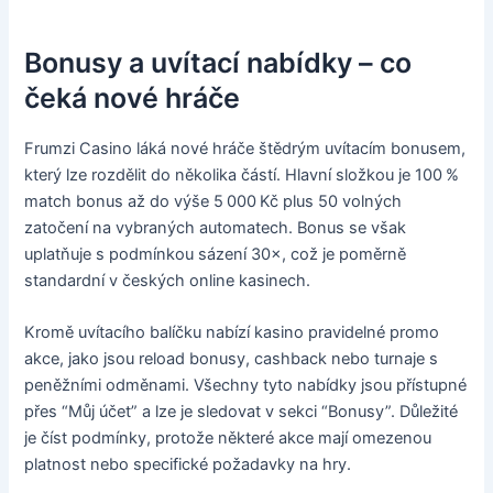
Bonusy a uvítací nabídky – co
čeká nové hráče
Frumzi Casino láká nové hráče štědrým uvítacím bonusem,
který lze rozdělit do několika částí. Hlavní složkou je 100 %
match bonus až do výše 5 000 Kč plus 50 volných
zatočení na vybraných automatech. Bonus se však
uplatňuje s podmínkou sázení 30×, což je poměrně
standardní v českých online kasinech.
Kromě uvítacího balíčku nabízí kasino pravidelné promo
akce, jako jsou reload bonusy, cashback nebo turnaje s
peněžními odměnami. Všechny tyto nabídky jsou přístupné
přes “Můj účet” a lze je sledovat v sekci “Bonusy”. Důležité
je číst podmínky, protože některé akce mají omezenou
platnost nebo specifické požadavky na hry.