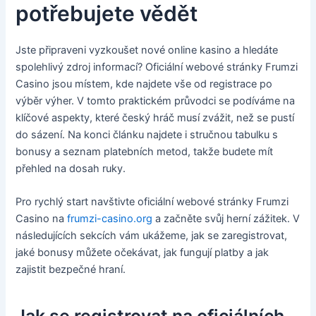
potřebujete vědět
Jste připraveni vyzkoušet nové online kasino a hledáte
spolehlivý zdroj informací? Oficiální webové stránky Frumzi
Casino jsou místem, kde najdete vše od registrace po
výběr výher. V tomto praktickém průvodci se podíváme na
klíčové aspekty, které český hráč musí zvážit, než se pustí
do sázení. Na konci článku najdete i stručnou tabulku s
bonusy a seznam platebních metod, takže budete mít
přehled na dosah ruky.
Pro rychlý start navštivte oficiální webové stránky Frumzi
Casino na
frumzi-casino.org
a začněte svůj herní zážitek. V
následujících sekcích vám ukážeme, jak se zaregistrovat,
jaké bonusy můžete očekávat, jak fungují platby a jak
zajistit bezpečné hraní.
Jak se registrovat na oficiálních