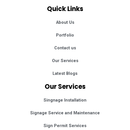
c
s
n
e
t
k
Quick Links
b
a
e
o
g
d
o
r
i
k
a
n
About Us
m
Portfolio
Contact us
Our Services
Latest Blogs
Our Services
Singnage Installation
Signage Service and Maintenance
Sign Permit Services