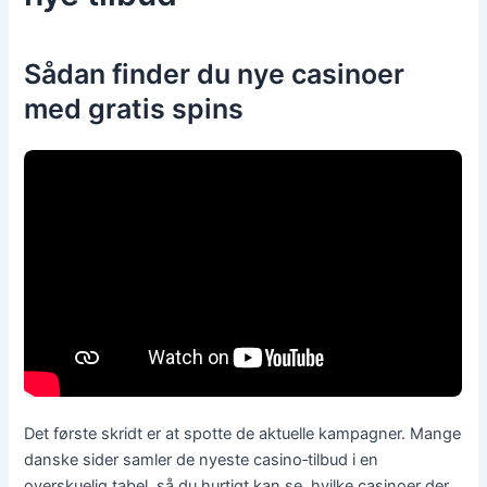
Sådan finder du nye casinoer
med gratis spins
Det første skridt er at spotte de aktuelle kampagner. Mange
danske sider samler de nyeste casino‑tilbud i en
overskuelig tabel, så du hurtigt kan se, hvilke casinoer der