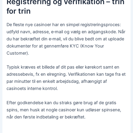
Registrering og verifikation – trin
for trin
De fleste nye casinoer har en simpel registreringsproces:
udfyld navn, adresse, e‑mail og vælg en adgangskode. Når
du har bekræftet din e‑mail, vil du blive bedt om at uploade
dokumenter for at gennemføre KYC (Know Your
Customer).
Typisk kræves et billede af dit pas eller kørekort samt en
adressebevis, fx en elregning. Verifikationen kan tage fra et
par minutter til en enkelt arbejdsdag, afhængigt af
casinoets interne kontrol.
Efter godkendelse kan du straks gøre brug af de gratis
spins, men husk at nogle casinoer kun udløser spinsene,
når den første indbetaling er bekræftet.