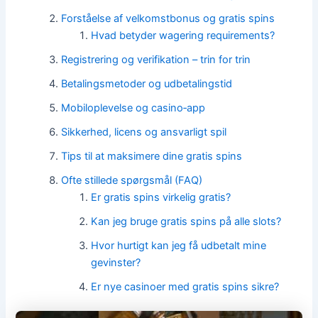
Forståelse af velkomstbonus og gratis spins
Hvad betyder wagering requirements?
Registrering og verifikation – trin for trin
Betalingsmetoder og udbetalingstid
Mobiloplevelse og casino‑app
Sikkerhed, licens og ansvarligt spil
Tips til at maksimere dine gratis spins
Ofte stillede spørgsmål (FAQ)
Er gratis spins virkelig gratis?
Kan jeg bruge gratis spins på alle slots?
Hvor hurtigt kan jeg få udbetalt mine
gevinster?
Er nye casinoer med gratis spins sikre?