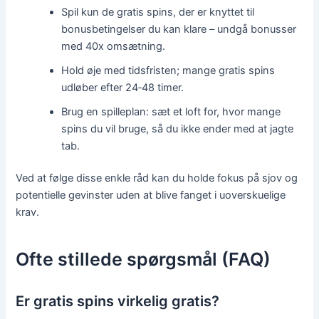
Spil kun de gratis spins, der er knyttet til
bonusbetingelser du kan klare – undgå bonusser
med 40x omsætning.
Hold øje med tidsfristen; mange gratis spins
udløber efter 24‑48 timer.
Brug en spilleplan: sæt et loft for, hvor mange
spins du vil bruge, så du ikke ender med at jagte
tab.
Ved at følge disse enkle råd kan du holde fokus på sjov og
potentielle gevinster uden at blive fanget i uoverskuelige
krav.
Ofte stillede spørgsmål (FAQ)
Er gratis spins virkelig gratis?