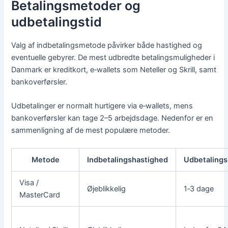
Betalingsmetoder og
udbetalingstid
Valg af indbetalingsmetode påvirker både hastighed og
eventuelle gebyrer. De mest udbredte betalingsmuligheder i
Danmark er kreditkort, e‑wallets som Neteller og Skrill, samt
bankoverførsler.
Udbetalinger er normalt hurtigere via e‑wallets, mens
bankoverførsler kan tage 2–5 arbejdsdage. Nedenfor er en
sammenligning af de mest populære metoder.
Metode
Indbetalingshastighed
Udbetalings
Visa /
Øjeblikkelig
1‑3 dage
MasterCard